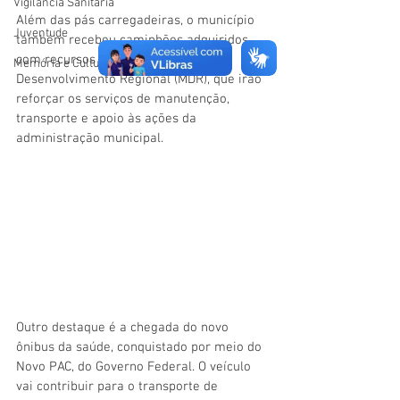
Vigilãncia Sanitária
Além das pás carregadeiras, o município 
Juventude
também recebeu caminhões adquiridos 
com recursos do Ministério do 
Memória e Cultura
Desenvolvimento Regional (MDR), que irão 
reforçar os serviços de manutenção, 
transporte e apoio às ações da 
administração municipal.
Outro destaque é a chegada do novo 
ônibus da saúde, conquistado por meio do 
Novo PAC, do Governo Federal. O veículo 
vai contribuir para o transporte de 