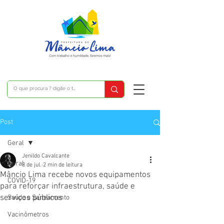
Post
Geral
Jenildo Cavalcante
Geral
8 de jul.
2 min de leitura
Mâncio Lima recebe novos equipamentos
COVID-19
para reforçar infraestrutura, saúde e
serviços públicos
Saúde e Saneamento
Vacinômetros