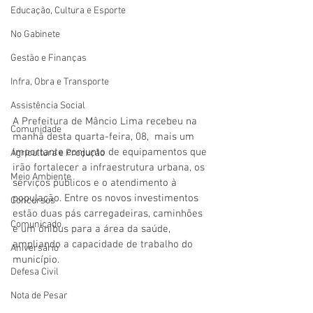
Educação, Cultura e Esporte
No Gabinete
Gestão e Finanças
Infra, Obra e Transporte
Assistência Social
A Prefeitura de Mâncio Lima recebeu na 
Comunidade
manhã desta quarta-feira, 08,  mais um 
importante conjunto de equipamentos que 
Agricultura e Produção
irão fortalecer a infraestrutura urbana, os 
Meio Ambiente
serviços públicos e o atendimento à 
população. Entre os novos investimentos 
Concursos
estão duas pás carregadeiras, caminhões 
Comunicado
e um ônibus para a área da saúde, 
ampliando a capacidade de trabalho do 
Aniversário
município.
Defesa Civil
Nota de Pesar