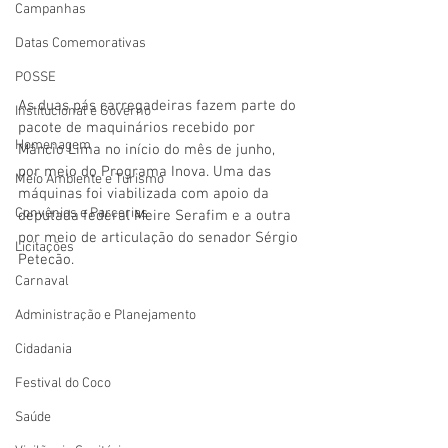
Campanhas
Datas Comemorativas
POSSE
As duas pás carregadeiras fazem parte do 
Institucional e Governo
pacote de maquinários recebido por 
Homenagem
Mâncio Lima no início do mês de junho, 
por meio do Programa Inova. Uma das 
Meio Ambiente e Turismo
máquinas foi viabilizada com apoio da 
Convênios e Parcerias
deputada federal Meire Serafim e a outra 
por meio de articulação do senador Sérgio 
Licitações
Petecão.
Carnaval
Administração e Planejamento
Cidadania
Festival do Coco
Saúde