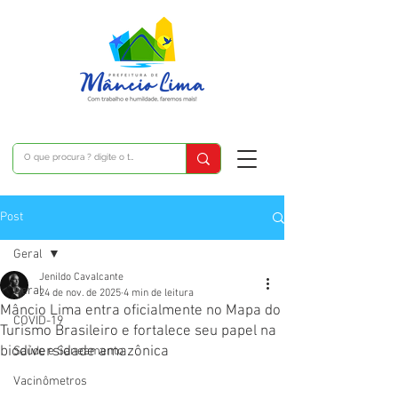
Post
Geral
Jenildo Cavalcante
Geral
24 de nov. de 2025
4 min de leitura
Mâncio Lima entra oficialmente no Mapa do
COVID-19
Turismo Brasileiro e fortalece seu papel na
biodiversidade amazônica
Saúde e Saneamento
Vacinômetros