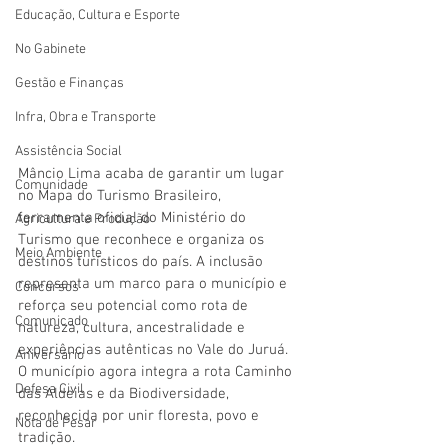
Educação, Cultura e Esporte
No Gabinete
Gestão e Finanças
Infra, Obra e Transporte
Assistência Social
Mâncio Lima acaba de garantir um lugar 
Comunidade
no Mapa do Turismo Brasileiro, 
ferramenta oficial do Ministério do 
Agricultura e Produção
Turismo que reconhece e organiza os 
Meio Ambiente
destinos turísticos do país. A inclusão 
representa um marco para o município e 
Concursos
reforça seu potencial como rota de 
Comunicado
natureza, cultura, ancestralidade e 
experiências autênticas no Vale do Juruá. 
Aniversário
O município agora integra a rota Caminho 
Defesa Civil
das Aldeias e da Biodiversidade, 
reconhecida por unir floresta, povo e 
Nota de Pesar
tradição.