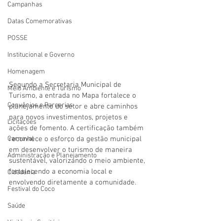
Campanhas
Datas Comemorativas
POSSE
Institucional e Governo
Homenagem
Segundo a Secretaria Municipal de 
Meio Ambiente e Turismo
Turismo, a entrada no Mapa fortalece o 
Convênios e Parcerias
planejamento do setor e abre caminhos 
para novos investimentos, projetos e 
Licitações
ações de fomento. A certificação também 
Carnaval
reconhece o esforço da gestão municipal 
em desenvolver o turismo de maneira 
Administração e Planejamento
sustentável, valorizando o meio ambiente, 
fortalecendo a economia local e 
Cidadania
envolvendo diretamente a comunidade.
Festival do Coco
Saúde