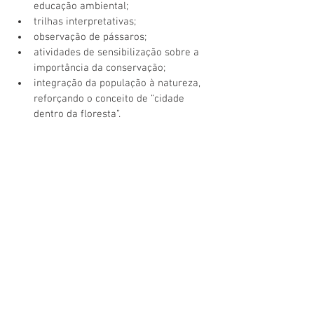
educação ambiental;
trilhas interpretativas;
observação de pássaros;
atividades de sensibilização sobre a 
importância da conservação;
integração da população à natureza, 
reforçando o conceito de “cidade 
dentro da floresta”.
A ARIE Japiim Pentecostes é considerada 
uma das áreas mais estratégicas para o 
turismo sustentável no município e 
reforça o compromisso de Mâncio Lima 