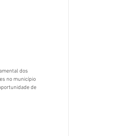
damental dos 
tes no município 
oportunidade de 