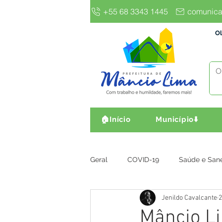
+55 68 3343 1445
comunica
Ol
🏠Início
Município⬇️
Geral
COVID-19
Saúde e San
Jenildo Cavalcante
2
Gestão e Finanças
Infra, Obr
Mâncio L