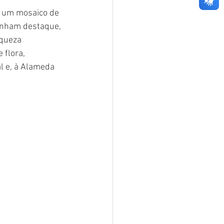
o um mosaico de 
anham destaque, 
iqueza 
 flora, 
al e, à Alameda 