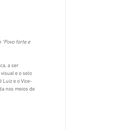
 "Povo forte e 
a, a ser 
isual e o selo 
 Luiz e o Vice-
da nos meios de 