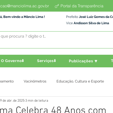
cao@manciolima.ac.gov.br
Portal da Transparência
á, Bem-vindo a Mâncio Lima !
Prefeito
José Luiz Gomes da C
Vice
Andisson Silva de Lima
O Governo⬇️
Serviços⬇️
T
Publicações 🔽
eamento
Vacinômetros
Educação, Cultura e Esporte
9 de abr. de 2025
3 min de leitura
a e Transporte
Assistência Social
Comunidade
Agric
ima Celebra 48 Anos com