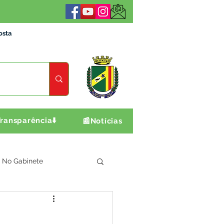
osta
ransparência⬇️
📰Notícias
No Gabinete
ultura e Produção