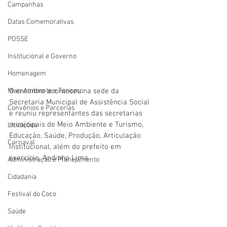
Campanhas
Datas Comemorativas
POSSE
Institucional e Governo
Homenagem
O encontro aconteceu na sede da 
Meio Ambiente e Turismo
Secretaria Municipal de Assistência Social 
Convênios e Parcerias
e reuniu representantes das secretarias 
municipais de Meio Ambiente e Turismo, 
Licitações
Educação, Saúde, Produção, Articulação 
Carnaval
Institucional, além do prefeito em 
exercício, Andinho Lima.
Administração e Planejamento
Cidadania
Festival do Coco
Saúde