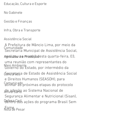
Educação, Cultura e Esporte
No Gabinete
Gestão e Finanças
Infra, Obra e Transporte
Assistência Social
A Prefeitura de Mâncio Lima, por meio da 
Comunidade
Secretaria Municipal de Assistência Social, 
realizou na manhã desta quarta-feira, 03, 
Agricultura e Produção
uma reunião com representantes do 
Meio Ambiente
Governo do Estado, por intermédio da 
Secretaria de Estado de Assistência Social 
Concursos
e Direitos Humanos (SEASDH), para 
Comunicado
alinhar as próximas etapas do protocolo 
de adesão ao Sistema Nacional de 
Aniversário
Segurança Alimentar e Nutricional (Sisan), 
Defesa Civil
dentro das ações do programa Brasil Sem 
Fome.
Nota de Pesar