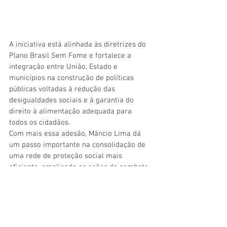
A iniciativa está alinhada às diretrizes do 
Plano Brasil Sem Fome e fortalece a 
integração entre União, Estado e 
municípios na construção de políticas 
públicas voltadas à redução das 
desigualdades sociais e à garantia do 
direito à alimentação adequada para 
todos os cidadãos.
Com mais essa adesão, Mâncio Lima dá 
um passo importante na consolidação de 
uma rede de proteção social mais 
eficiente, ampliando as ações de combate 
à fome e promovendo mais dignidade e 
qualidade de vida para a população.
Assessoria de Comunicação Social
Jenildo Cavalcante
Imagens: Evandro Ibernon