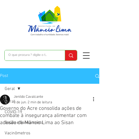
Post
Geral
Jenildo Cavalcante
Geral
3 de jun.
2 min de leitura
Governo do Acre consolida ações de
COVID-19
combate à insegurança alimentar com
adesão de Mâncio Lima ao Sisan
Saúde e Saneamento
Vacinômetros