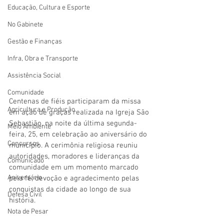
Educação, Cultura e Esporte
No Gabinete
Gestão e Finanças
Infra, Obra e Transporte
Assistência Social
Comunidade
Centenas de fiéis participaram da missa 
Agricultura e Produção
em ação de graças realizada na Igreja São 
Sebastião, na noite da última segunda-
Meio Ambiente
feira, 25, em celebração ao aniversário do 
Concursos
município. A cerimônia religiosa reuniu 
autoridades, moradores e lideranças da 
Comunicado
comunidade em um momento marcado 
Aniversário
pela fé, devoção e agradecimento pelas 
conquistas da cidade ao longo de sua 
Defesa Civil
história.
Nota de Pesar