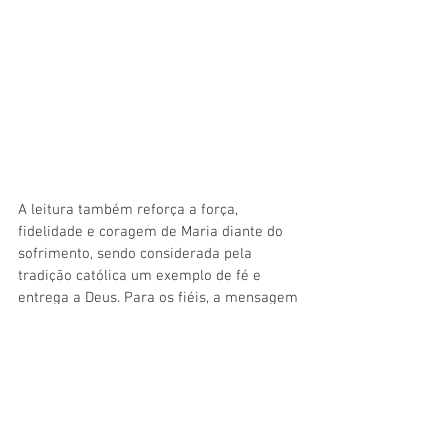
A leitura também reforça a força, 
fidelidade e coragem de Maria diante do 
sofrimento, sendo considerada pela 
tradição católica um exemplo de fé e 
entrega a Deus. Para os fiéis, a mensagem 
do evangelho reforçou ainda mais o 
significado da celebração dedicada a 
Nossa Senhora, Mãe da Igreja.
Assessoria de Comunicação Social 
Jenildo Cavalcante 