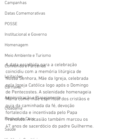
Campanhas
Datas Comemorativas
POSSE
Institucional e Governo
Homenagem
Meio Ambiente e Turismo
A data escolhida para a celebração 
Convênios e Parcerias
coincidiu com a memória litúrgica de 
Licitações
Nossa Senhora, Mãe da Igreja, celebrada 
pela Igreja Católica logo após o Domingo 
Carnaval
de Pentecostes. A solenidade homenageia 
Administração e Planejamento
Maria como mãe espiritual dos cristãos e 
guia da caminhada da fé, devoção 
Cidadania
fortalecida e incentivada pelo Papa 
Festival do Coco
Francisco. A ocasião também marcou os 
47 anos de sacerdócio do padre Guilherme.
Saúde