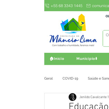
+55 68 3343 1445
comunica
Ol
🏠Início
Município⬇️
Geral
COVID-19
Saúde e San
Jenildo Cavalcante
1
Gestão e Finanças
Infra, Obr
Educação 