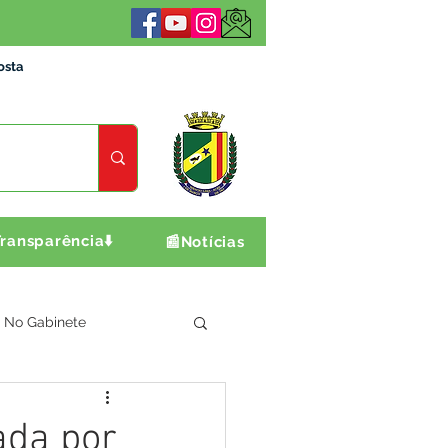
osta
ransparência⬇️
📰Notícias
No Gabinete
ultura e Produção
ada por