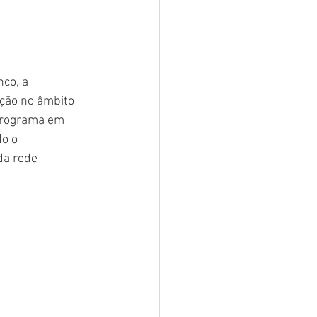
co, a 
ação no âmbito 
programa em 
o o 
da rede 