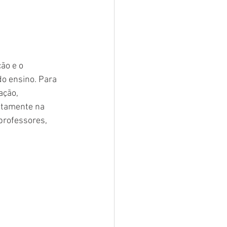
ão e o 
o ensino. Para 
ção, 
etamente na 
professores, 