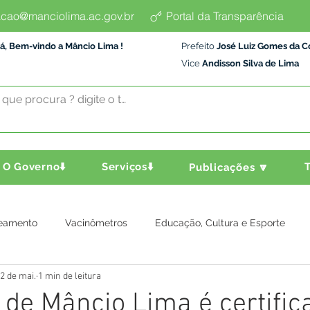
cao@manciolima.ac.gov.br
Portal da Transparência
á, Bem-vindo a Mâncio Lima !
Prefeito
José Luiz Gomes da C
Vice
Andisson Silva de Lima
O Governo⬇️
Serviços⬇️
T
Publicações 🔽
eamento
Vacinômetros
Educação, Cultura e Esporte
2 de mai.
1 min de leitura
a e Transporte
Assistência Social
Comunidade
Agric
de Mâncio Lima é certific