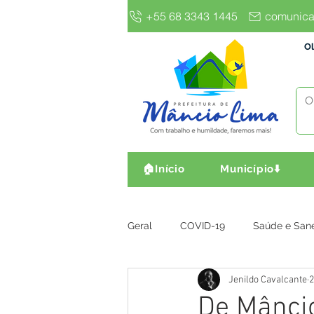
+55 68 3343 1445
comunica
Ol
🏠Início
Município⬇️
Geral
COVID-19
Saúde e San
Jenildo Cavalcante
2
Gestão e Finanças
Infra, Obr
De Mânci