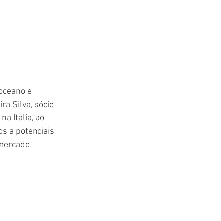
oceano e 
a Silva, sócio 
a Itália, ao 
s a potenciais 
 mercado 