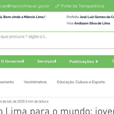
cao@manciolima.ac.gov.br
Portal da Transparência
á, Bem-vindo a Mâncio Lima !
Prefeito
José Luiz Gomes da C
Vice
Andisson Silva de Lima
O Governo⬇️
Serviços⬇️
T
Publicações 🔽
eamento
Vacinômetros
Educação, Cultura e Esporte
4 de set. de 2025
3 min de leitura
a e Transporte
Assistência Social
Comunidade
Agric
o Lima para o mundo: jov