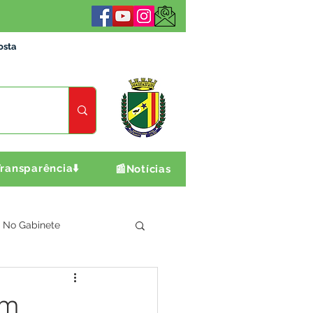
osta
ransparência⬇️
📰Notícias
No Gabinete
ultura e Produção
em