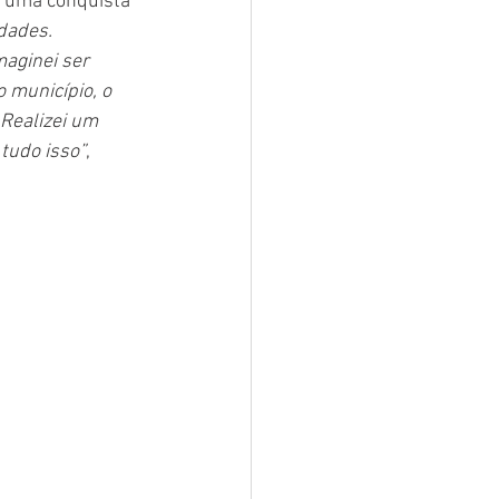
s uma conquista 
dades. 
aginei ser 
 município, o 
Realizei um 
tudo isso”
, 