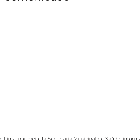
Comunicado
Aniversário
Defesa Civil
Nota de Pe
E
Institucional e Governo
Homenagem
Meio Ambient
ções
Carnaval
Administração e Planejamento
Cidada
o Lima, por meio da Secretaria Municipal de Saúde, informa