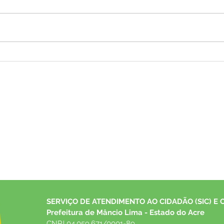
Mâncio Lima Abre Inscrições
Agost
para o 1º Festival Juvenil da
Um M
Canção com R$ 3,5 Mil em
Cons
Prêmios
SERVIÇO DE ATENDIMENTO AO CIDADÃO (SIC) E 
Prefeitura de Mâncio Lima - Estado do Acre
CNPJ 04.059.671/0001-89