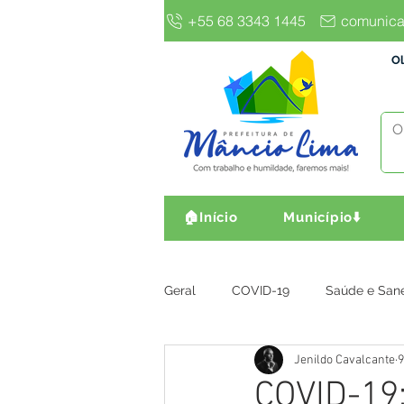
+55 68 3343 1445
comunica
Ol
🏠Início
Município⬇️
Geral
COVID-19
Saúde e San
Jenildo Cavalcante
9
Gestão e Finanças
Infra, Obr
COVID-19