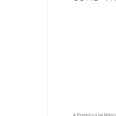
Meio Ambiente
Concursos
Datas Comemorativas
POSS
Convênios e Parcerias
Licita
Saúde
Vigilãncia Sanitária
A Prefeitura de Mânci