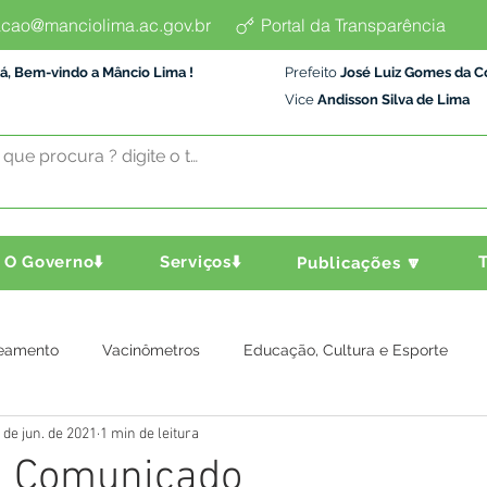
cao@manciolima.ac.gov.br
Portal da Transparência
á, Bem-vindo a Mâncio Lima !
Prefeito
José Luiz Gomes da C
Vice
Andisson Silva de Lima
O Governo⬇️
Serviços⬇️
T
Publicações 🔽
eamento
Vacinômetros
Educação, Cultura e Esporte
 de jun. de 2021
1 min de leitura
a e Transporte
Assistência Social
Comunidade
Agric
: Comunicado