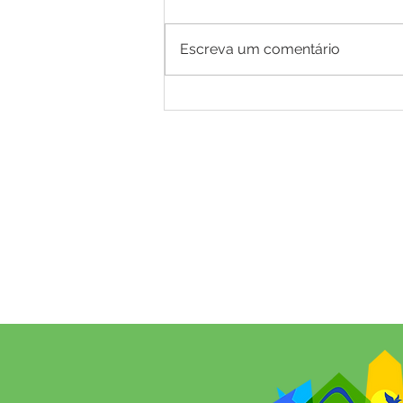
Escreva um comentário
A Revolução Acreana: Do Ouro
Branco à Incorporação Nacional