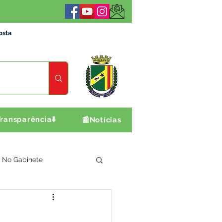
osta
ransparência⬇️
📰Notícias
No Gabinete
ultura e Produção