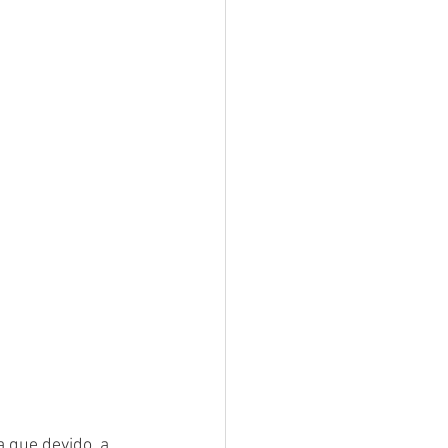
sar
Campanhas
e e Turismo
nia
Festival do Coco
 que devido  a 