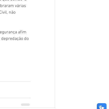
braram várias 
ivil, não 
segurança afim 
e depredação do 