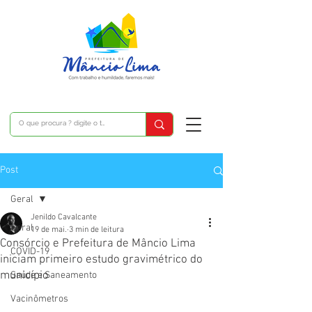
Post
Geral
Jenildo Cavalcante
Geral
19 de mai.
3 min de leitura
Consórcio e Prefeitura de Mâncio Lima
COVID-19
iniciam primeiro estudo gravimétrico do
município
Saúde e Saneamento
Vacinômetros