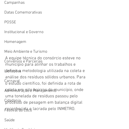
Campanhas
Datas Comemorativas
POSSE
Institucional e Governo
Homenagem
Meio Ambiente e Turismo
A equipe técnica do consórcio esteve no 
Convênios e Parcerias
município para alinhar os trabalhos e 
definir a metodologia utilizada na coleta e 
Licitações
análise dos resíduos sólidos urbanos. Para 
Carnaval
o estudo científico, foi definida a rota de 
coleta em oito bairros do município, onde 
Administração e Planejamento
uma tonelada de resíduos passou pelo 
Cidadania
processo de pesagem em balança digital 
reconhecida e lacrada pelo INMETRO. 
Festival do Coco
Saúde