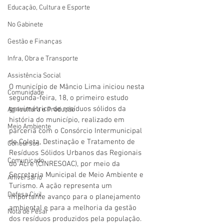
Educação, Cultura e Esporte
No Gabinete
Gestão e Finanças
Infra, Obra e Transporte
Assistência Social
O município de Mâncio Lima iniciou nesta 
Comunidade
segunda-feira, 18, o primeiro estudo 
gravimétrico de resíduos sólidos da 
Agricultura e Produção
história do município, realizado em 
Meio Ambiente
parceria com o Consórcio Intermunicipal 
de Coleta, Destinação e Tratamento de 
Concursos
Resíduos Sólidos Urbanos das Regionais 
Comunicado
do Acre (CINRESOAC), por meio da 
Secretaria Municipal de Meio Ambiente e 
Aniversário
Turismo. A ação representa um 
Defesa Civil
importante avanço para o planejamento 
ambiental e para a melhoria da gestão 
Nota de Pesar
dos resíduos produzidos pela população.