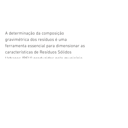
A determinação da composição 
gravimétrica dos resíduos é uma 
ferramenta essencial para dimensionar as 
características de Resíduos Sólidos 
Urbanos (RSU) produzidos pelo município, 
viabilizando identificar o percentual dos 
materiais em sua constituição produzidos 
em determinadas localidades, permitindo 
assim, propostas de gestão e 
gerenciamento mais eficientes, desde a 
implantação de coleta diferenciada, 
instalações adequadas, equipe de trabalho 
e equipamentos.
Assessoria de Comunicação Social
Jenildo Cavalcante
Imagens: Evandro Ibernon