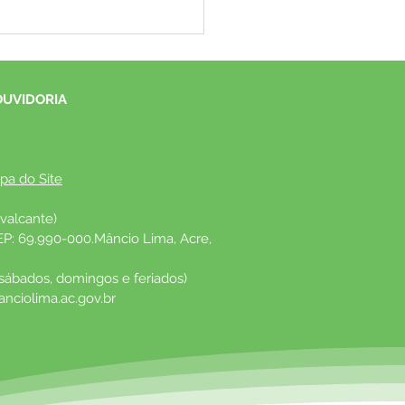
nicado: interdição da
e do Igarapé Generoso
OUVIDORIA
pa do Site
valcante)
EP: 69.990-000.Mâncio Lima, Acre, 
 sábados, domingos e feriados)
nciolima.ac.gov.br