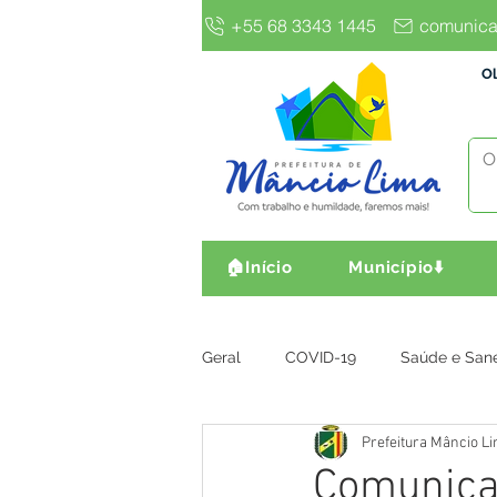
+55 68 3343 1445
comunica
Ol
🏠Início
Município⬇️
Geral
COVID-19
Saúde e San
Prefeitura Mâncio L
Gestão e Finanças
Infra, Obr
Comunic