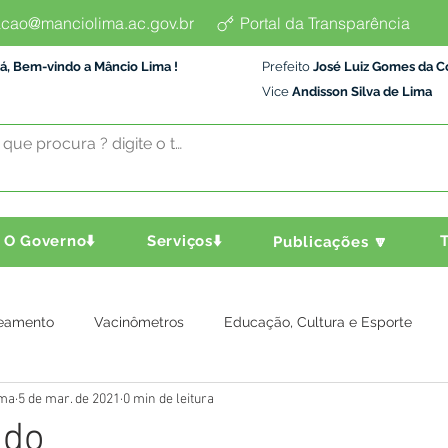
cao@manciolima.ac.gov.br
Portal da Transparência
á, Bem-vindo a Mâncio Lima !
Prefeito
José Luiz Gomes da C
Vice
Andisson Silva de Lima
O Governo⬇️
Serviços⬇️
T
Publicações 🔽
eamento
Vacinômetros
Educação, Cultura e Esporte
ima
5 de mar. de 2021
0 min de leitura
a e Transporte
Assistência Social
Comunidade
Agric
ado