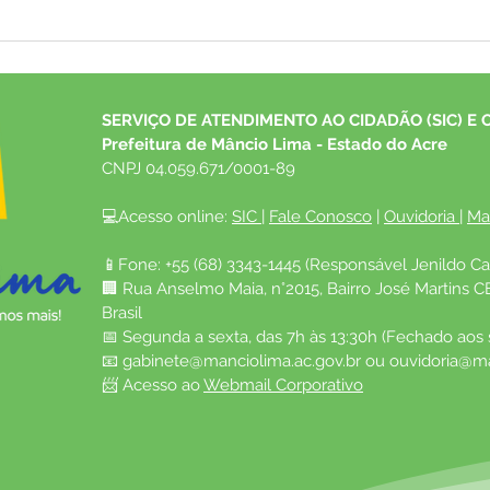
Comu
Pont
SERVIÇO DE ATENDIMENTO AO CIDADÃO (SIC) E 
Prefeitura de Mâncio Lima - Estado do Acre
CNPJ 04.059.671/0001-89
💻Acesso online: 
SIC 
| 
Fale Conosco
 | 
Ouvidoria
| 
Ma
📱Fone: +55 (68) 3343-1445 (Responsável Jenildo Ca
🏢 Rua Anselmo Maia, n°2015, Bairro José Martins C
Brasil
📅 Segunda a sexta, das 7h às 13:30h (Fechado aos
📧 
gabinete@manciolima.ac.gov.br
 ou 
ouvidoria@ma
📨 Acesso ao 
Webmail Corporativo