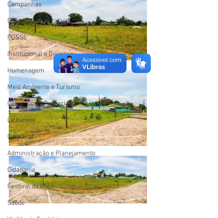
Campanhas
Datas Comemorativas
POSSE
Institucional e Governo
Homenagem
Meio Ambiente e Turismo
Convênios e Parcerias
Licitações
Carnaval
Administração e Planejamento
Cidadania
Festival do Coco
Saúde