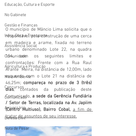
Educação, Cultura e Esporte
No Gabinete
Gestão e Finanças
O município de Mâncio Lima solicita que o 
Infra, Obra e Transporte
responsável pela construção de uma cerca 
em madeira e arame, fixada no terreno 
Assistência Social
urbano denominado Lote 22, na quadra 
154, com os seguintes limites e 
Comunidade
confrontações: Frente com a Rua Raul 
Agricultura e Produção
Arante  Meira, na distância de 12,00m, lado 
esquerdo com o Lote 21 na distância de 
Meio Ambiente
46,25m; 
compareça no prazo de 3 (três) 
Concursos
dias
, contados da publicação deste 
Comunicado, 
a sede da Gerência Fundiária 
Comunicado
/ Setor de Terras, localizada na Av. Japiim 
Aniversário
(Centro Multiuso), Bairro Cobal,
a fim de 
tratar de assuntos de seu interesse.
Defesa Civil
Nota de Pesar