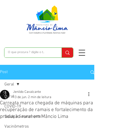
Post
Geral
Jenildo Cavalcante
Geral
13 de jun.
2 min de leitura
Carreata marca chegada de máquinas para
COVID-19
recuperação de ramais e fortalecimento da
produção rural em Mâncio Lima
Saúde e Saneamento
Vacinômetros