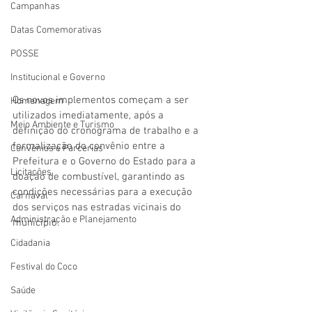
Campanhas
Datas Comemorativas
POSSE
Institucional e Governo
Os novos implementos começam a ser 
Homenagem
utilizados imediatamente, após a 
Meio Ambiente e Turismo
definição do cronograma de trabalho e a 
formalização do convênio entre a 
Convênios e Parcerias
Prefeitura e o Governo do Estado para a 
Licitações
doação de combustível, garantindo as 
condições necessárias para a execução 
Carnaval
dos serviços nas estradas vicinais do 
Administração e Planejamento
município.
Cidadania
Festival do Coco
Saúde