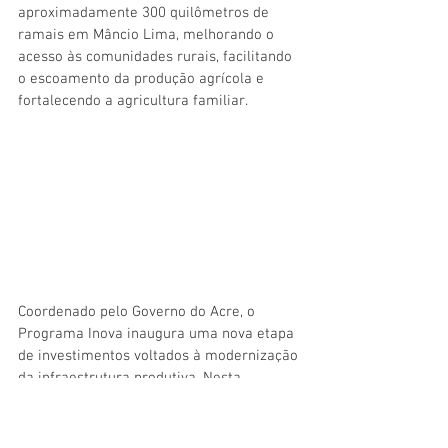
aproximadamente 300 quilômetros de 
ramais em Mâncio Lima, melhorando o 
acesso às comunidades rurais, facilitando 
o escoamento da produção agrícola e 
fortalecendo a agricultura familiar.
Coordenado pelo Governo do Acre, o 
Programa Inova inaugura uma nova etapa 
de investimentos voltados à modernização 
da infraestrutura produtiva. Nesta 
primeira fase, serão entregues 324 
equipamentos que beneficiarão os 22 
municípios acreanos e diversas entidades 