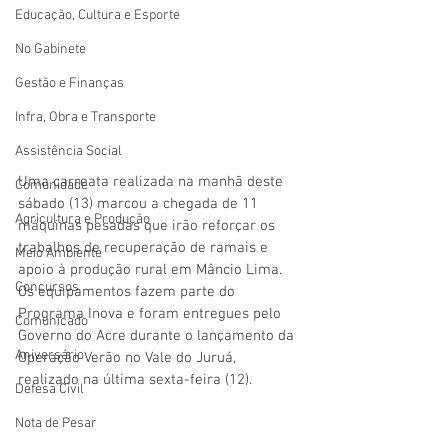
Educação, Cultura e Esporte
No Gabinete
Gestão e Finanças
Infra, Obra e Transporte
Assistência Social
Uma carreata realizada na manhã deste 
Comunidade
sábado (13) marcou a chegada de 11 
Agricultura e Produção
máquinas pesadas que irão reforçar os 
trabalhos de recuperação de ramais e 
Meio Ambiente
apoio à produção rural em Mâncio Lima. 
Concursos
Os equipamentos fazem parte do 
Programa Inova e foram entregues pelo 
Comunicado
Governo do Acre durante o lançamento da 
Aniversário
Operação Verão no Vale do Juruá, 
realizado na última sexta-feira (12).
Defesa Civil
Nota de Pesar