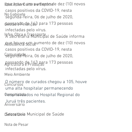
que houve um aumento de dez (10) novos 
Educação, Cultura e Esporte
casos positivos da COVID-19, nesta 
No Gabinete
segunda-feira, 06 de julho de 2020, 
passando de 163 para 173 pessoas 
Gestão e Finanças
infectadas pelo vírus.  
Infra, Obra e Transporte
A Secretaria Municipal de Saúde informa 
que houve um aumento de dez (10) novos 
Assistência Social
casos positivos da COVID-19, nesta 
Comunidade
segunda-feira, 06 de julho de 2020, 
passando de 163 para 173 pessoas 
Agricultura e Produção
infectadas pelo vírus.
Meio Ambiente
O número de curados chegou a 105, houve 
Concursos
uma alta hospitalar permanecendo 
Comunicado
hospitalizados no Hospital Regional do 
Juruá três pacientes.
Aniversário
Secretaria Municipal de Saúde
Defesa Civil
Nota de Pesar