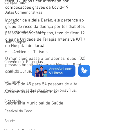
feira, 17, após ficar internado por 
Campanhas
complicações graves da Covid-19.
Datas Comemorativas
Morador da aldeia Barão, ele pertence ao 
POSSE
grupo de risco da doença por ter diabetes, 
Institucional e Governo
pressão alta e sobrepeso, teve de ficar 12 
dias na Unidade de Terapia Intensiva (UTI) 
Homenagem
do Hospital do Juruá.
Meio Ambiente e Turismo
O município passa a ter apenas  duas  (02)  
Convênios e Parcerias
pessoas hospitalizadas no Hospital Regi 
onal do Juruá.
Licitações
Carnaval
Saímos de 45 para 54 pessoas de alta 
médica, curadas do novo coronavírus.
Administração e Planejamento
Cidadania
Secretaria Municipal de Saúde
Festival do Coco
Saúde