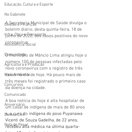
Educação, Cultura e Esporte
No Gabinete
A Secretaria Municipal de Saúde divulga o 
Gestão e Finanças
boletim diário, desta quinta-feira, 18 de 
Infra, Obra e Transporte
junho de 2020, dos casos positivos do novo 
coronavírus.
Assistência Social
Comunidade
O município de Mâncio Lima atingiu hoje o 
número 100 de pessoas infectadas pelo 
Agricultura e Produção
novo coronavírus com o registro de três 
casos no dia de hoje. Há pouco mais de 
Meio Ambiente
três meses foi registrado o primeiro caso 
Concursos
da doença na cidade.
Comunicado
A boa notícia do hoje é alta hospitalar de 
Aniversário
um casal de indígena de mais de 80 anos 
e, a cura do
 indígena do povo Puyanawa 
Defesa Civil
Vicenti de Souza Gadelha, de 22 anos, 
Nota de Pesar
recebeu alta médica na última quarta-