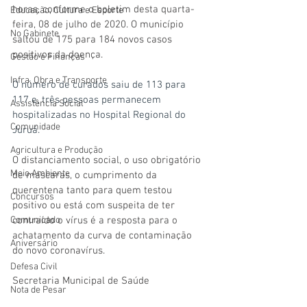
horas, conforme o boletim desta quarta-
Educação, Cultura e Esporte
feira, 08 de julho de 2020. O município 
No Gabinete
saltou de 175 para 184 novos casos 
positivos da doença.
Gestão e Finanças
Infra, Obra e Transporte
O número de curados saiu de 113 para 
117 e, três pessoas permanecem 
Assistência Social
hospitalizadas no Hospital Regional do 
Comunidade
Juruá.
Agricultura e Produção
O distanciamento social, o uso obrigatório 
Meio Ambiente
de máscaras, o cumprimento da 
querentena tanto para quem testou 
Concursos
positivo ou está com suspeita de ter 
Comunicado
contraído o vírus é a resposta para o 
achatamento da curva de contaminação 
Aniversário
do novo coronavírus.
Defesa Civil
Secretaria Municipal de Saúde
Nota de Pesar