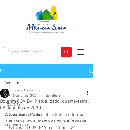
Post
Geral
Jenildo Cavalcante
Geral
8 de jul. de 2020
1 min de leitura
Boletim COVID-19 atualizado, quarta-feira,
COVID-19
08 de julho de 2020
Saúde e Saneamento
A Secretaria Municipal de Saúde informa 
que houve um aumento de nove (09) casos 
Vacinômetros
positivos da COVID-19 nas últimas 24 