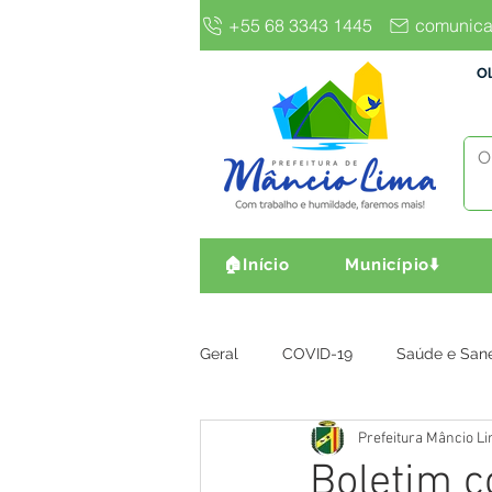
+55 68 3343 1445
comunica
Ol
🏠Início
Município⬇️
Geral
COVID-19
Saúde e San
Prefeitura Mâncio L
Gestão e Finanças
Infra, Obr
Boletim c