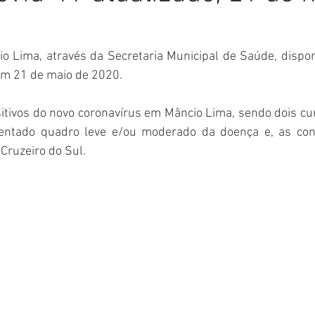
Comunicado
Aniversário
Defesa Civil
Nota de Pe
o Lima, através da Secretaria Municipal de Saúde, disponi
em 21 de maio de 2020. 
E
Institucional e Governo
Homenagem
Meio Ambient
sitivos do novo coronavírus em Mâncio Lima, sendo dois cu
entado quadro leve e/ou moderado da doença e, as con
ções
Carnaval
Administração e Planejamento
Cidada
 Cruzeiro do Sul.