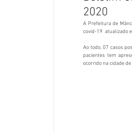
2020
Meio Ambiente
Concursos
A Prefeitura de Mânci
covid-19  atualizado 
Datas Comemorativas
POSS
Ao todo, 07 casos po
pacientes tem apres
Convênios e Parcerias
Licita
ocorrido na cidade de
Saúde
Vigilãncia Sanitária