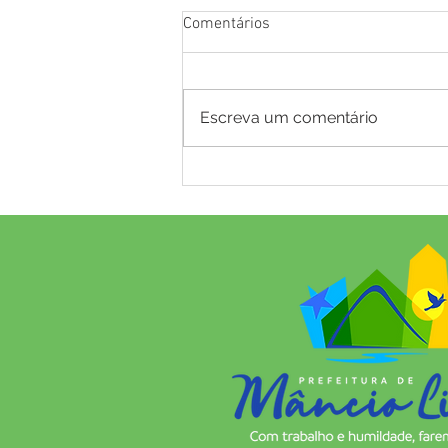
Comentários
Escreva um comentário
Em 19 meses de gestão,
Prefeitura de Mâncio Lima já
entregou 18 sistemas de
abastecimento de água em
comunidades rurais