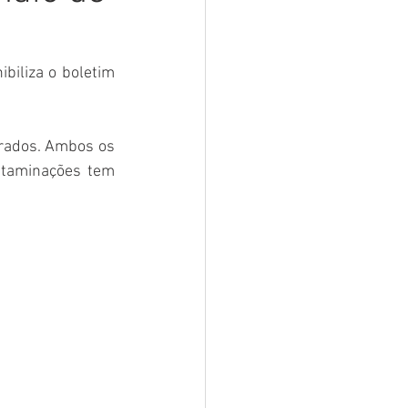
sar
Campanhas
biliza o boletim 
e e Turismo
rados. Ambos os 
taminações tem 
nia
Festival do Coco