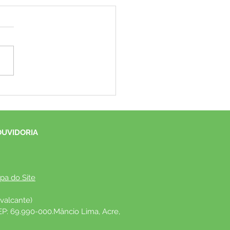
e em Ação: Prefeitura de
io Lima leva atendimento
cializado da APAE ao
ípio e beneficia dezenas
OUVIDORIA
mílias
pa do Site
valcante)
EP: 69.990-000.Mâncio Lima, Acre, 