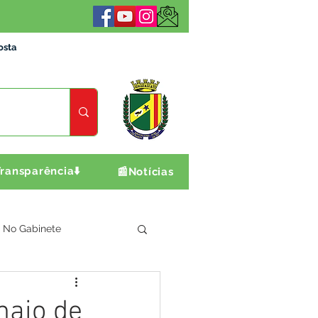
osta
ransparência⬇️
📰Notícias
No Gabinete
ultura e Produção
maio de