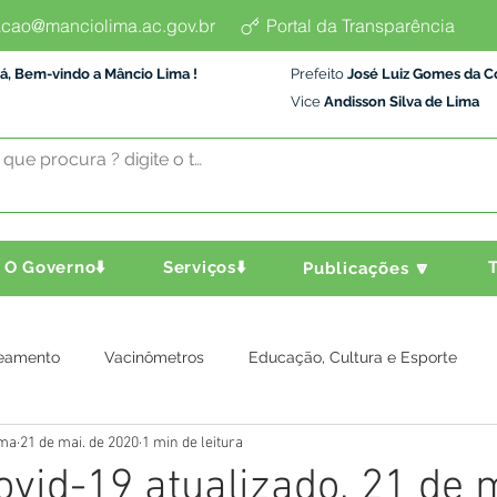
cao@manciolima.ac.gov.br
Portal da Transparência
á, Bem-vindo a Mâncio Lima !
Prefeito
José Luiz Gomes da C
Vice
Andisson Silva de Lima
O Governo⬇️
Serviços⬇️
T
Publicações 🔽
eamento
Vacinômetros
Educação, Cultura e Esporte
ima
21 de mai. de 2020
1 min de leitura
a e Transporte
Assistência Social
Comunidade
Agric
ovid-19 atualizado, 21 de 