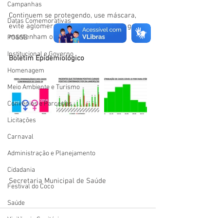
Campanhas
Continuem se protegendo, use máscara, 
Datas Comemorativas
evite aglomerações, usem álcool em gel e 
mantenham o distanciamento social.
POSSE
Institucional e Governo
Boletim Epidemiológico
Homenagem
Meio Ambiente e Turismo
Convênios e Parcerias
Licitações
Carnaval
Administração e Planejamento
Cidadania
Secretaria Municipal de Saúde
Festival do Coco
Saúde