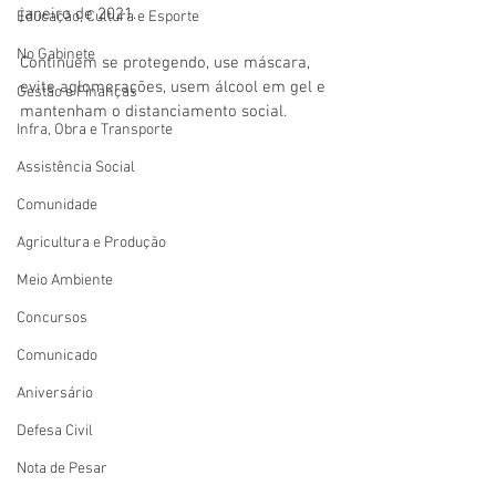
janeiro de 2021. 
Educação, Cultura e Esporte
No Gabinete
Continuem se protegendo, use máscara, 
evite aglomerações, usem álcool em gel e 
Gestão e Finanças
mantenham o distanciamento social.
Infra, Obra e Transporte
Assistência Social
Comunidade
Agricultura e Produção
Meio Ambiente
Concursos
Comunicado
Aniversário
Defesa Civil
Nota de Pesar