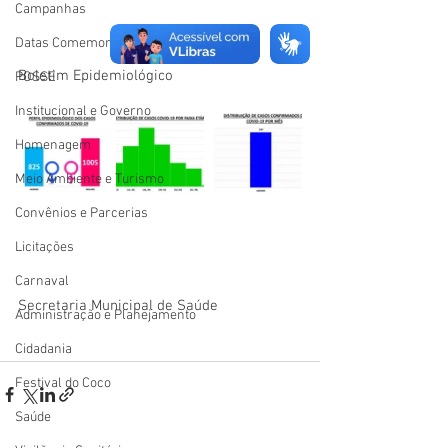
Campanhas
Datas Comemorativas
Boletim Epidemiológico
POSSE
Institucional e Governo
Homenagem
Meio Ambiente e Turismo
Convênios e Parcerias
Licitações
Carnaval
Secretaria Municipal de Saúde
Administração e Planejamento
Cidadania
Festival do Coco
Saúde