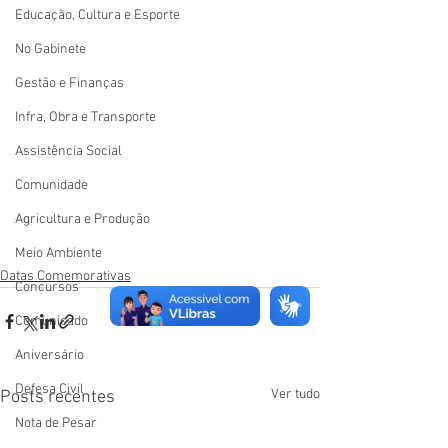
Educação, Cultura e Esporte
No Gabinete
Gestão e Finanças
Infra, Obra e Transporte
Assistência Social
Comunidade
Agricultura e Produção
Meio Ambiente
Datas Comemorativas
Concursos
Comunicado
Aniversário
Defesa Civil
Ver tudo
Posts recentes
Nota de Pesar