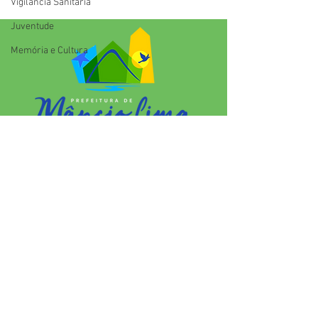
Vigilãncia Sanitária
ancestralidade e o
fortalecimento da cultura
Juventude
indígena
Memória e Cultura
SERVIÇO DE ATENDIMENTO AO 
CIDADÃO (SIC) E OUVIDORIA
Prefeitura de Mâncio Lima - Estado 
do Acre
CNPJ 04.059.671/0001-89
💻Acesso online: 
SIC 
| 
Fale Conosco
 | 
Ouvidoria
| 
Mapa do Site
📱Fone: +55 (68) 3343-1445 
(Responsável Jenildo Cavalcante)