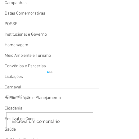
Campanhas
Datas Comemorativas
POSSE
Institucional e Governo
Homenagem
Meio Ambiente e Turismo
Convênios e Parcerias
Licitações
Carnaval
Comentários
Administração e Planejamento
Cidadania
Festival do Coco
Festival Atsa Puyanawa
12 de junho: Feli
Escreva um comentário
2026 tem início celebrando
Namorados!
Saúde
a resistência, a