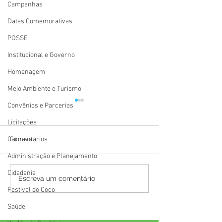
Campanhas
Datas Comemorativas
POSSE
Institucional e Governo
Homenagem
Meio Ambiente e Turismo
Convênios e Parcerias
Licitações
Carnaval
Comentários
Administração e Planejamento
Cidadania
Festival Atsa Puyanawa
12 de junho: Feli
Escreva um comentário
2026 tem início celebrando
Namorados!
Festival do Coco
a resistência, a
Saúde
ancestralidade e o
fortalecimento da cultura