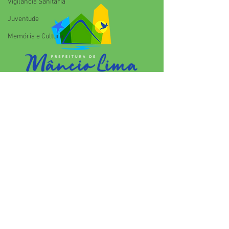
Vigilãncia Sanitária
indígena
Juventude
Memória e Cultura
SERVIÇO DE ATENDIMENTO AO 
CIDADÃO (SIC) E OUVIDORIA
Prefeitura de Mâncio Lima - Estado 
do Acre
CNPJ 04.059.671/0001-89
💻Acesso online: 
SIC 
| 
Fale Conosco
 | 
Ouvidoria
| 
Mapa do Site
📱Fone: +55 (68) 3343-1445 
(Responsável Jenildo Cavalcante)
🏢 Rua Anselmo Maia, n°2015, Bairro 
José Martins CEP: 69.990-000.Mâncio 