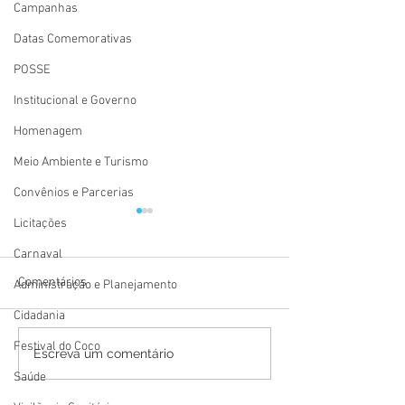
Campanhas
Datas Comemorativas
POSSE
Institucional e Governo
Homenagem
Meio Ambiente e Turismo
Convênios e Parcerias
Licitações
Carnaval
Comentários
Administração e Planejamento
Cidadania
Festival do Coco
Prefeitura de Mâncio Lima
Festival Atsa Pu
Escreva um comentário
anuncia Neto Brito como
2026 tem início 
Saúde
primeira atração da VI
a resistência, a