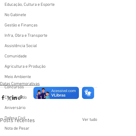
Educação, Cultura e Esporte
No Gabinete
Gestão e Finanças
Infra, Obra e Transporte
Assistência Social
Comunidade
Agricultura e Produção
Meio Ambiente
Datas Comemorativas
Concursos
Comunicado
Aniversário
Defesa Civil
Ver tudo
Posts recentes
Nota de Pesar