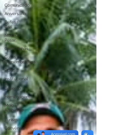
Comunicado
Aniversário
Defesa
Civil
Nota de
Pesar
Campanhas
Datas
Comemorativas
POSSE
Institucional
e
Governo
Homenagem
Meio
Ambiente
e
Turismo
Convênios
e