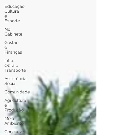
Educação,
Cultura
e
Esporte
No
Gabinete
Gestão
e
Finanças
Infra,
Obra e
Transporte
Assistência
Social
Comunidade
Agricultura
e
Produção
Meio
Ambiente
Concursos