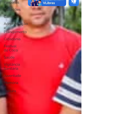
Parcerias
Licitações
Carnaval
Administração
e
Planejamento
Cidadania
Festival
do Coco
Saúde
Vigilãncia
Sanitária
Juventude
Memória
e
Cultura