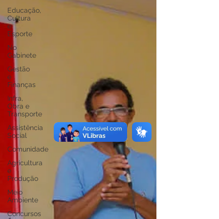
Educação,
Cultura
e
Esporte
No
Gabinete
Gestão
e
Finanças
Infra,
Obra e
Transporte
Assistência
Social
Comunidade
Agricultura
e
Produção
Meio
Ambiente
Concursos