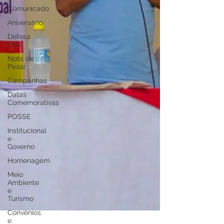
Comunicado
Aniversário
Defesa
Civil
Nota de
Pesar
Campanhas
Datas
Comemorativas
POSSE
Institucional
e
Governo
Homenagem
Meio
Ambiente
e
Turismo
Convênios
e