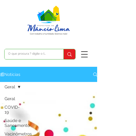
📰Notícias
Geral
Geral
COVID-
19
Saúde e
Saneamento
Vacinômetros