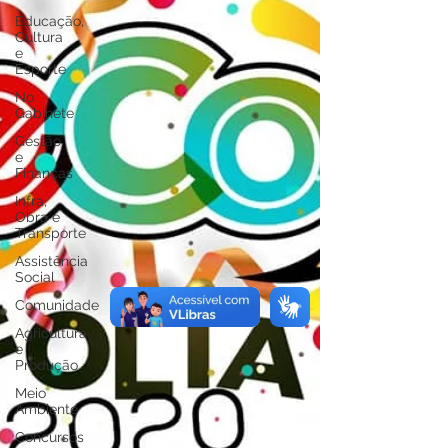
Educação,
Cultura
e
Esporte
No
Gabinete
Gestão
e
Finanças
Infra,
Obra e
Transporte
Assistência
Social
Comunidade
Agricultura
e
Produção
Meio
Ambiente
Concursos