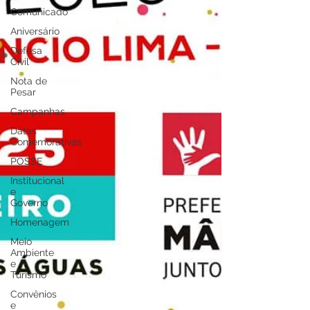
Comunicado
Aniversário
Defesa
Civil
Nota de
Pesar
Campanhas
Datas
Comemorativas
POSSE
Institucional
e
Governo
Homenagem
Meio
Ambiente
e
Turismo
Convênios
e