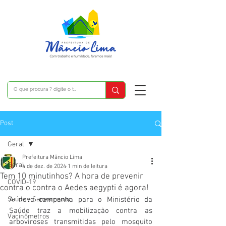
Post
Geral
Prefeitura Mâncio Lima
Geral
4 de dez. de 2024
1 min de leitura
Tem 10 minutinhos? A hora de prevenir
COVID-19
contra o contra o Aedes aegypti é agora!
Saúde e Saneamento
A nova campanha para o Ministério da 
Saúde traz a mobilização contra as 
Vacinômetros
arboviroses transmitidas pelo mosquito 