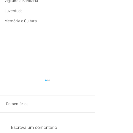
Vigilãncia Sanitária
Juventude
Memória e Cultura
Comentários
Prefeitura de Mâncio Lima
Saúde em Ação: P
Escreva um comentário