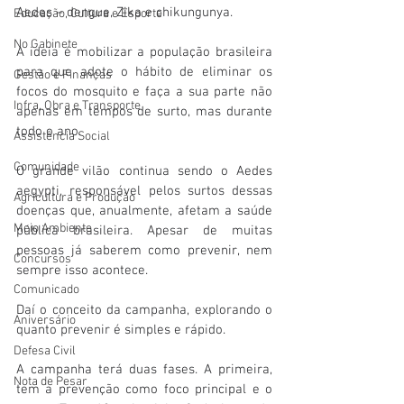
Aedes – dengue, Zika e chikungunya.
Educação, Cultura e Esporte
No Gabinete
A ideia é mobilizar a população brasileira 
para que adote o hábito de eliminar os 
Gestão e Finanças
focos do mosquito e faça a sua parte não 
Infra, Obra e Transporte
apenas em tempos de surto, mas durante 
todo o ano.
Assistência Social
Comunidade
O grande vilão continua sendo o Aedes 
aegypti, responsável pelos surtos dessas 
Agricultura e Produção
doenças que, anualmente, afetam a saúde 
Meio Ambiente
pública brasileira. Apesar de muitas 
pessoas já saberem como prevenir, nem 
Concursos
sempre isso acontece.
Comunicado
Daí o conceito da campanha, explorando o 
Aniversário
quanto prevenir é simples e rápido.
Defesa Civil
A campanha terá duas fases. A primeira, 
Nota de Pesar
tem a prevenção como foco principal e o 