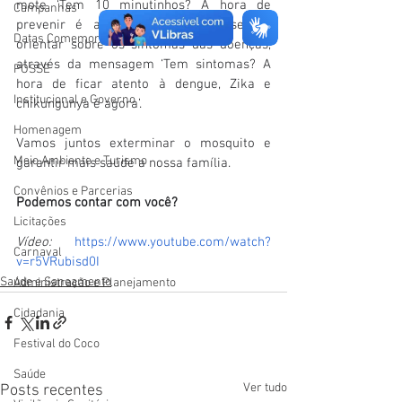
mote ‘Tem 10 minutinhos? A hora de 
Campanhas
prevenir é agora’. A segunda fase vai 
Datas Comemorativas
orientar sobre os sintomas das doenças, 
através da mensagem ‘Tem sintomas? A 
POSSE
hora de ficar atento à dengue, Zika e 
Institucional e Governo
chikungunya é agora’.
Homenagem
Vamos juntos exterminar o mosquito e 
Meio Ambiente e Turismo
garantir mais saúde a nossa família.
Convênios e Parcerias
Podemos contar com você?
Licitações
Vídeo:
https://www.youtube.com/watch?
Carnaval
v=r5VRubisd0I
Saúde e Saneamento
Administração e Planejamento
Cidadania
Festival do Coco
Saúde
Ver tudo
Posts recentes