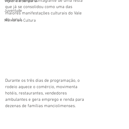
viver a energia contagiante de uma festa 
Vigilãncia Sanitária
que já se consolidou como uma das 
Juventude
maiores manifestações culturais do Vale 
do Juruá. 
Memória e Cultura
Durante os três dias de programação, o 
rodeio aquece o comércio, movimenta 
hotéis, restaurantes, vendedores 
ambulantes e gera emprego e renda para 
dezenas de famílias manciolimenses.