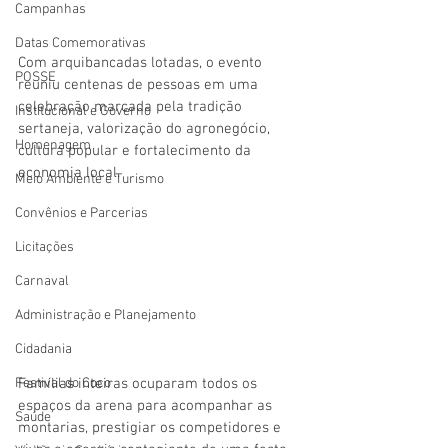
Campanhas
Datas Comemorativas
Com arquibancadas lotadas, o evento 
POSSE
reuniu centenas de pessoas em uma 
celebração marcada pela tradição 
Institucional e Governo
sertaneja, valorização do agronegócio, 
Homenagem
cultura popular e fortalecimento da 
economia local.
Meio Ambiente e Turismo
Convênios e Parcerias
Licitações
Carnaval
Administração e Planejamento
Cidadania
Festival do Coco
Famílias inteiras ocuparam todos os 
espaços da arena para acompanhar as 
Saúde
montarias, prestigiar os competidores e 