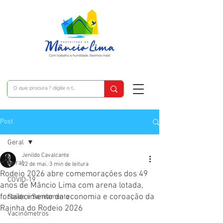
Post
Geral
Jenildo Cavalcante
Geral
22 de mai.
3 min de leitura
Rodeio 2026 abre comemorações dos 49
COVID-19
anos de Mâncio Lima com arena lotada,
fortalecimento da economia e coroação da
Saúde e Saneamento
Rainha do Rodeio 2026
Vacinômetros