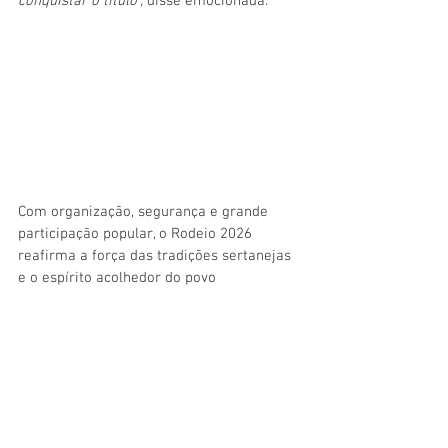
conquistar o título”, 
disse emocionada.
Com organização, segurança e grande 
participação popular, o Rodeio 2026 
reafirma a força das tradições sertanejas 
e o espírito acolhedor do povo 
manciolimense, transformando a Arena de 
Rodeio do bairro São Francisco em um 
verdadeiro palco de celebração da cultura, 
da coragem dos peões e do orgulho de ser 
de Mâncio Lima.
Galeria de imagens: