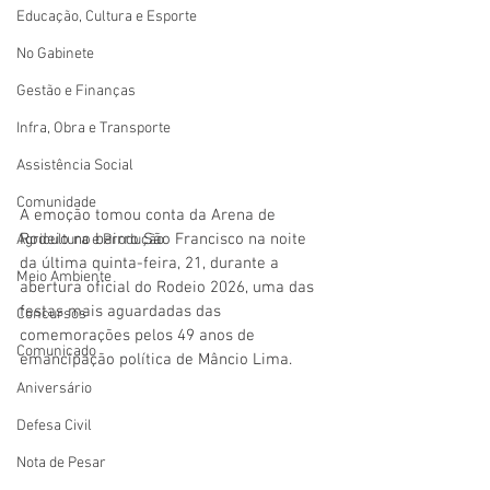
Educação, Cultura e Esporte
No Gabinete
Gestão e Finanças
Infra, Obra e Transporte
Assistência Social
Comunidade
A emoção tomou conta da Arena de 
Rodeio no bairro São Francisco na noite 
Agricultura e Produção
da última quinta-feira, 21, durante a 
Meio Ambiente
abertura oficial do Rodeio 2026, uma das 
festas mais aguardadas das 
Concursos
comemorações pelos 49 anos de 
Comunicado
emancipação política de Mâncio Lima. 
Aniversário
Defesa Civil
Nota de Pesar