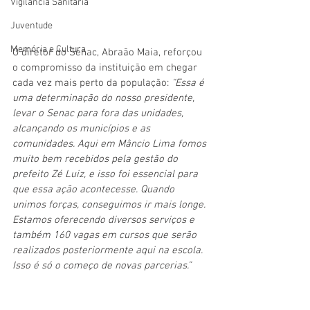
Vigilãncia Sanitária
Juventude
Memória e Cultura
O diretor do Senac, Abraão Maia, reforçou 
o compromisso da instituição em chegar 
cada vez mais perto da população: 
“Essa é 
uma determinação do nosso presidente, 
levar o Senac para fora das unidades, 
alcançando os municípios e as 
comunidades. Aqui em Mâncio Lima fomos 
muito bem recebidos pela gestão do 
prefeito Zé Luiz, e isso foi essencial para 
que essa ação acontecesse. Quando 
unimos forças, conseguimos ir mais longe. 
Estamos oferecendo diversos serviços e 
também 160 vagas em cursos que serão 
realizados posteriormente aqui na escola. 
Isso é só o começo de novas parcerias.”