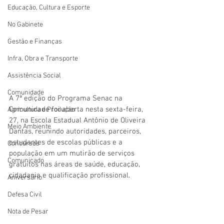
Educação, Cultura e Esporte
No Gabinete
Gestão e Finanças
Infra, Obra e Transporte
Assistência Social
Comunidade
A 7ª edição do Programa Senac na 
Comunidade foi aberta nesta sexta-feira, 
Agricultura e Produção
27, na Escola Estadual Antônio de Oliveira 
Meio Ambiente
Dantas, reunindo autoridades, parceiros, 
estudantes de escolas públicas e a 
Concursos
população em um mutirão de serviços 
Comunicado
gratuitos nas áreas de saúde, educação, 
cidadania e qualificação profissional.
Aniversário
Defesa Civil
Nota de Pesar