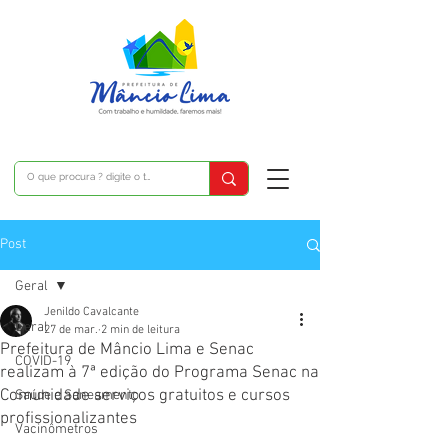
Post
Geral
Jenildo Cavalcante
Geral
27 de mar.
2 min de leitura
Prefeitura de Mâncio Lima e Senac
COVID-19
realizam à 7ª edição do Programa Senac na
Comunidade serviços gratuitos e cursos
Saúde e Saneamento
profissionalizantes
Vacinômetros