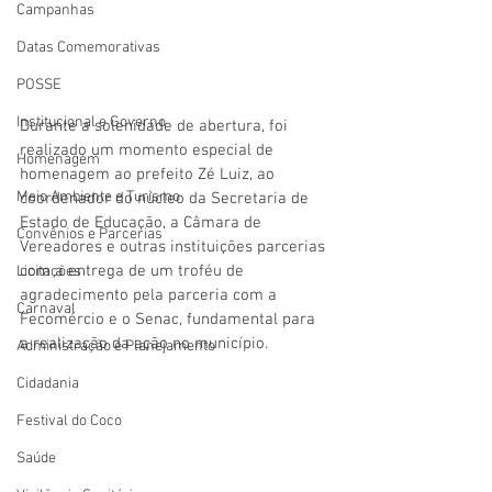
Campanhas
Datas Comemorativas
POSSE
Institucional e Governo
Durante a solenidade de abertura, foi 
realizado um momento especial de 
Homenagem
homenagem ao prefeito Zé Luiz, ao 
Meio Ambiente e Turismo
coordenador do núcleo da Secretaria de 
Estado de Educação, a Câmara de 
Convênios e Parcerias
Vereadores e outras instituições parcerias 
com a entrega de um troféu de 
Licitações
agradecimento pela parceria com a 
Carnaval
Fecomércio e o Senac, fundamental para 
a realização da ação no município.
Administração e Planejamento
Cidadania
Festival do Coco
Saúde