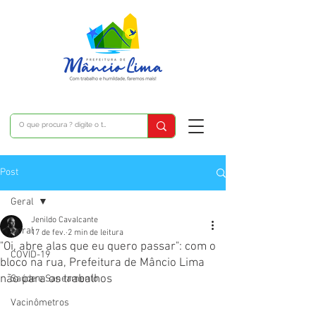
Post
Geral
Jenildo Cavalcante
Geral
17 de fev.
2 min de leitura
"Oi, abre alas que eu quero passar": com o
COVID-19
bloco na rua, Prefeitura de Mâncio Lima
não para os trabalhos
Saúde e Saneamento
Vacinômetros