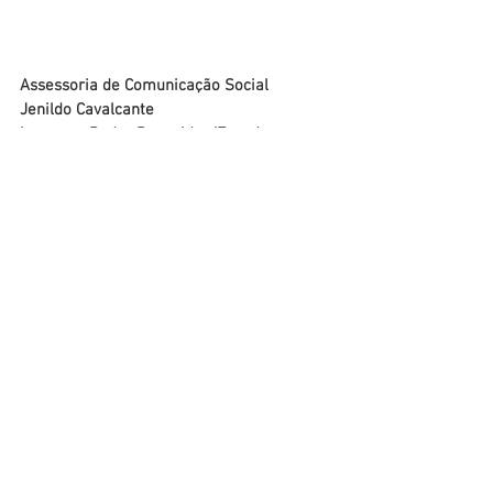
Assessoria de Comunicação Social
Jenildo Cavalcante 
Imagens: Pedro Benevides/Evandro 
Ibernon 
Infra, Obra e Transporte
Comunidade
Cidadania
Ver tudo
Posts recentes