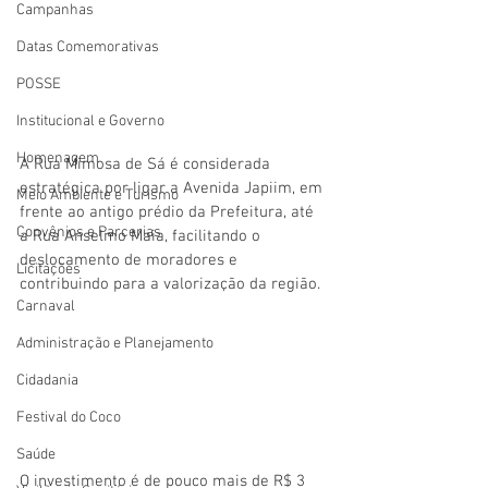
Campanhas
Datas Comemorativas
POSSE
Institucional e Governo
Homenagem
A Rua Mimosa de Sá é considerada 
estratégica por ligar a Avenida Japiim, em 
Meio Ambiente e Turismo
frente ao antigo prédio da Prefeitura, até 
Convênios e Parcerias
a Rua Anselmo Maia, facilitando o 
deslocamento de moradores e 
Licitações
contribuindo para a valorização da região.
Carnaval
Administração e Planejamento
Cidadania
Festival do Coco
Saúde
O investimento é de pouco mais de R$ 3 