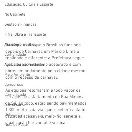
Educação, Cultura e Esporte
No Gabinete
Gestão e Finanças
Infra, Obra e Transporte
Assistência Social
Para quem diz que o Brasil só funciona 
depois do Carnaval, em Mâncio Lima a 
Comunidade
realidade é diferente: a Prefeitura segue 
trabalhando em ritmo acelerado e com 
Agricultura e Produção
obras em andamento pela cidade mesmo 
Meio Ambiente
com o recesso de carnaval.
Concursos
As equipes retomaram a todo vapor os 
Comunicado
serviços de asfaltamento da Rua Mimosa 
de Sá. Ao todo, estão sendo pavimentados 
Aniversário
1.300 metros da via, que receberá asfalto, 
Defesa Civil
calçadas acessíveis, meio-fio, sarjeta e 
sinalização horizontal e vertical.
Nota de Pesar