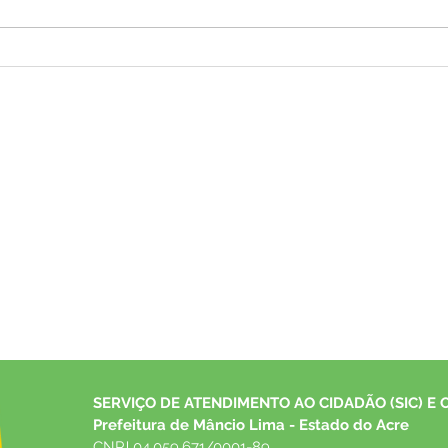
Governo do Estado e Prefeitura
Prefe
de Mâncio Lima entregam
prog
urbanização da Alameda das
segu
Águas e fortalecem turismo e
impo
cultura local
Mânc
SERVIÇO DE ATENDIMENTO AO CIDADÃO (SIC) E 
Prefeitura de Mâncio Lima - Estado do Acre
CNPJ 04.059.671/0001-89