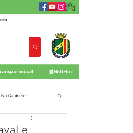
osta
ransparência⬇️
📰Notícias
No Gabinete
ultura e Produção
aval e