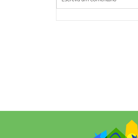
Mâncio Folia encerra
comemorações dos 49 anos de
Mâncio Lima com grande festa
e show de Kiko Chicabana