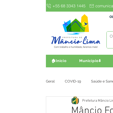
+55 68 3343 1445
comunica
Ol
🏠Início
Município⬇️
Geral
COVID-19
Saúde e San
Prefeitura Mâncio L
Gestão e Finanças
Infra, Obr
Mâncio Fo