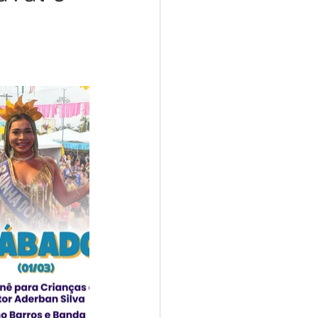
sar
Campanhas
e e Turismo
nia
Festival do Coco