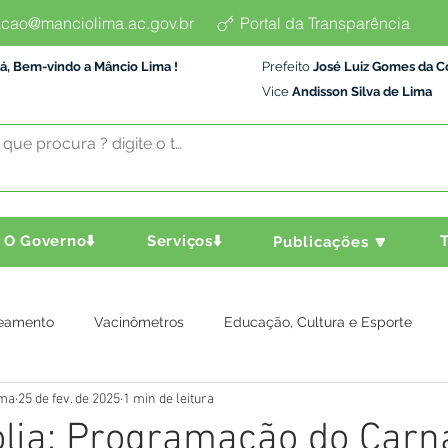
cao@manciolima.ac.gov.br
Portal da Transparência
á, Bem-vindo a Mâncio Lima !
Prefeito
José Luiz Gomes da C
Vice
Andisson Silva de Lima
O Governo⬇️
Serviços⬇️
T
Publicações 🔽
eamento
Vacinômetros
Educação, Cultura e Esporte
ima
25 de fev. de 2025
1 min de leitura
a e Transporte
Assistência Social
Comunidade
Agric
lia: Programação do Carn