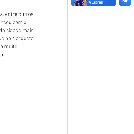
, entre outros, 
rincou com o 
 da cidade mais 
que no Nordeste, 
co muito 
u.