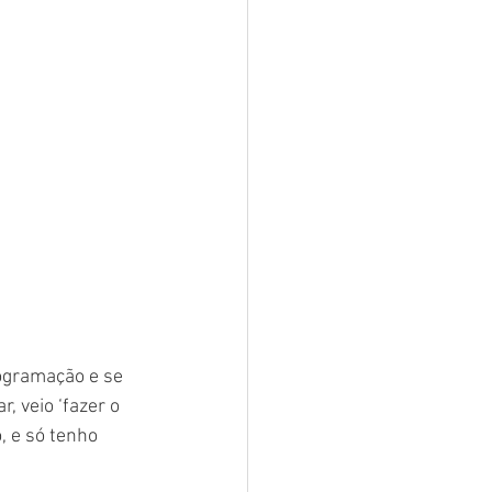
ogramação e se 
, veio ‘fazer o 
 e só tenho 