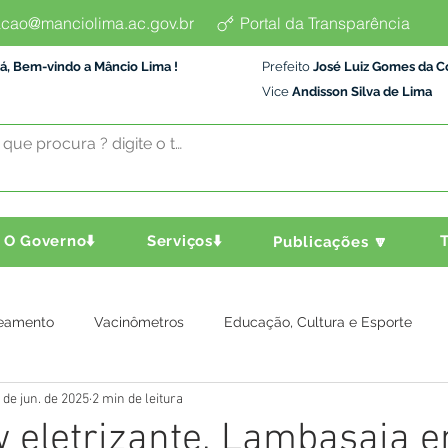
cao@manciolima.ac.gov.br
Portal da Transparência
á, Bem-vindo a Mâncio Lima !
Prefeito
José Luiz Gomes da C
Vice
Andisson Silva de Lima
O Governo⬇️
Serviços⬇️
T
Publicações 🔽
eamento
Vacinômetros
Educação, Cultura e Esporte
 de jun. de 2025
2 min de leitura
a e Transporte
Assistência Social
Comunidade
Agric
 eletrizante, Lambasaia e