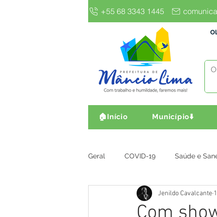
+55 68 3343 1445
comunica
Ol
🏠Início
Município⬇️
Geral
COVID-19
Saúde e San
Jenildo Cavalcante
1
Gestão e Finanças
Infra, Obr
Com show