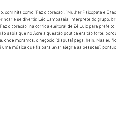
, com hits como “Faz o coração”, “Mulher Psicopata e É taca
brincar e se divertir. Léo Lambasaia, intérprete do grupo, b
az o coração” na corrida eleitoral de Zé Luiz para prefeito
não sabia que no Acre a questão política era tão forte, por
a, onde moramos, o negócio [disputa] pega, hein. Mas eu fi
i uma música que fiz para levar alegria às pessoas”, pontuo