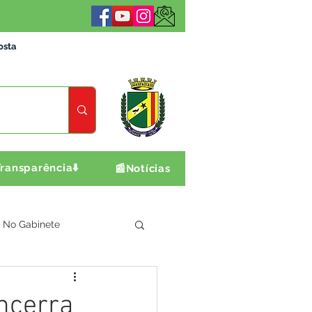
osta
ransparência⬇️
📰Notícias
No Gabinete
ultura e Produção
ncerra