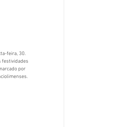
a-feira, 30. 
festividades 
marcado por 
nciolimenses.