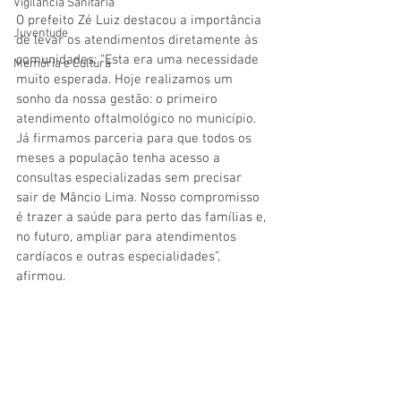
Vigilãncia Sanitária
O prefeito Zé Luiz destacou a importância 
Juventude
de levar os atendimentos diretamente às 
comunidades: “Esta era uma necessidade 
Memória e Cultura
muito esperada. Hoje realizamos um 
sonho da nossa gestão: o primeiro 
atendimento oftalmológico no município. 
Já firmamos parceria para que todos os 
meses a população tenha acesso a 
consultas especializadas sem precisar 
sair de Mâncio Lima. Nosso compromisso 
é trazer a saúde para perto das famílias e, 
no futuro, ampliar para atendimentos 
cardíacos e outras especialidades”, 
afirmou.