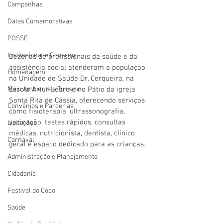
Campanhas
Datas Comemorativas
POSSE
Institucional e Governo
Dezenas de profissionais da saúde e da 
assistência social atenderam a população 
Homenagem
na Unidade de Saúde Dr. Cerqueira, na 
Escola Artur Lebre e no Pátio da igreja 
Meio Ambiente e Turismo
Santa Rita de Cássia, oferecendo serviços 
Convênios e Parcerias
como fisioterapia, ultrassonografia, 
vacinação, testes rápidos, consultas 
Licitações
médicas, nutricionista, dentista, clínico 
Carnaval
geral e espaço dedicado para as crianças.
Administração e Planejamento
Cidadania
Festival do Coco
Saúde