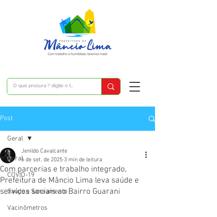
Post
Geral
Jenildo Cavalcante
Geral
6 de set. de 2025
3 min de leitura
Com parcerias e trabalho integrado,
COVID-19
Prefeitura de Mâncio Lima leva saúde e
serviços sociais ao Bairro Guarani
Saúde e Saneamento
Vacinômetros