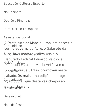
Educação, Cultura e Esporte
No Gabinete
Gestão e Finanças
Infra, Obra e Transporte
Assistência Social
A Prefeitura de Mâncio Lima, em parceria 
Comunidade
com o Governo do Acre, o Gabinete da 
Vice-Governadora Mailza Assis, o 
Agricultura e Produção
Deputado Federal Eduardo Veloso, a 
Meio Ambiente
Deputada Estadual Maria Antônia e o 
CEFRON Juruá 61/Bis, promoveu neste 
Concursos
sábado, 06 mais uma edição do programa 
Comunicado
Ação Social, que desta vez chegou ao 
Bairro Guarani.
Aniversário
Defesa Civil
Nota de Pesar