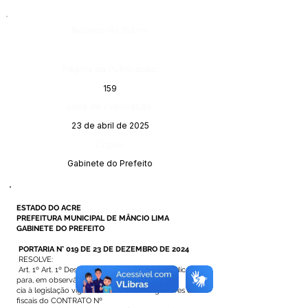
Número do Diário:
Página da Publicação:
159
Data da Publicação:
23 de abril de 2025
Órgão:
Gabinete do Prefeito
ESTADO DO ACRE
PREFEITURA MUNICIPAL DE MÂNCIO LIMA
GABINETE DO PREFEITO
PORTARIA N° 019 DE 23 DE DEZEMBRO DE 2024
RESOLVE:
Art. 1º Art. 1º Designar os servidores abaixo indicados
para, em observân
cia à legislação vigente, atuarem como gestores e
fiscais do CONTRATO Nº