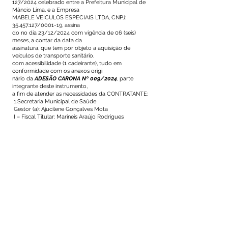
127/2024 celebrado entre a Prefeitura Municipal de
Mâncio Lima, e a Empresa
MABELE VEICULOS ESPECIAIS LTDA, CNPJ:
35.457.127/0001-19, assina
do no dia 23/12/2024 com vigência de 06 (seis)
meses, a contar da data da
assinatura, que tem por objeto a aquisição de
veículos de transporte sanitário,
com acessibilidade (1 cadeirante), tudo em
conformidade com os anexos origi
nário da
ADESÃO CARONA Nº 009/2024
, parte
integrante deste instrumento,
a fim de atender as necessidades da CONTRATANTE:
1.Secretaria Municipal de Saúde
Gestor (a): Ajucilene Gonçalves Mota
I – Fiscal Titular: Marineis Araújo Rodrigues