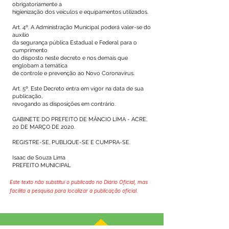
obrigatoriamente a
higienização dos veículos e equipamentos utilizados.
Art. 4º. A Administração Municipal poderá valer-se do
auxílio
da segurança pública Estadual e Federal para o
cumprimento
do disposto neste decreto e nos demais que
englobam a temática
de controle e prevenção ao Novo Coronavírus.
Art. 5º. Este Decreto entra em vigor na data de sua
publicação,
revogando as disposições em contrário.
GABINETE DO PREFEITO DE MÂNCIO LIMA - ACRE,
20 DE MARÇO DE 2020.
REGISTRE-SE, PUBLIQUE-SE E CUMPRA-SE.
Isaac de Souza Lima
PREFEITO MUNICIPAL
Este texto não substitui o publicado no Diário Oficial, mas
facilita a pesquisa para localizar a publicação oficial.