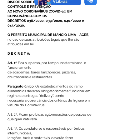
DISPÕE SOBRE MEDIDAS ADICIONAIS DE
CONTROLE E PREVENÇÃO
AO NOVO CORONAVÍRUS (COVID-19) EM
CONSONÂNCIA COM OS
DECRETOS
038/2020
,
039/2020
,
040/2020
e
045/2020
.
O PREFEITO MUNICIPAL DE MÂNCIO LIMA - ACRE,
no uso de suas atribuições legais que lhe são
atribuídas em lei.
D E C R E T A:
Art. 1
º Fica suspenso, por tempo indeterminado, o
funcionamento
de academias, bares, lanchonetes, pizzarias,
churrascarias e restaurantes.
Parágrafo único
. Os estabelecimentos do ramo
alimentícios deverão obrigatoriamente funcionar em
regime de entregas “delivery”, sendo
necessária a observância dos critérios de higiene em
virtude do Coronavírus.
Art. 2º. Ficam proibidas aglomerações de pessoas de
qualquer natureza.
Art. 3º. Os condutores e responsáveis por ônibus
intermunicipais,
lotações, táxis e mototáxis, deverão fazer