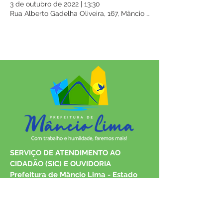
3 de outubro de 2022
|
13:30
Rua Alberto Gadelha Oliveira, 167, Mâncio Lima - AC, 69990-000, 
SERVIÇO DE ATENDIMENTO AO 
CIDADÃO (SIC) E OUVIDORIA
Prefeitura de Mâncio Lima - Estado 
do Acre
CNPJ 04.059.671/0001-89
💻Acesso online: 
SIC 
| 
Fale Conosco
 | 