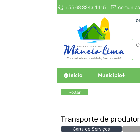
+55 68 3343 1445
comunica
Ol
🏠Início
Município⬇️
Voltar
Transporte de produto
Carta de Serviços