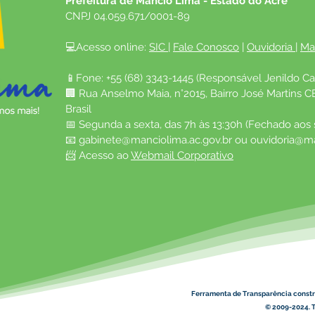
Prefeitura de Mâncio Lima - Estado do Acre
CNPJ 04.059.671/0001-89
💻Acesso online: 
SIC 
| 
Fale Conosco
 | 
Ouvidoria
| 
Ma
📱Fone: +55 (68) 3343-1445 (Responsável Jenildo Ca
🏢 Rua Anselmo Maia, n°2015, Bairro José Martins C
Brasil
📅 Segunda a sexta, das 7h às 13:30h (Fechado aos
📧 
gabinete@manciolima.ac.gov.br
 ou 
ouvidoria@ma
📨 Acesso ao 
Webmail Corporativo
Ferramenta de Transparência constr
© 2009-2024. T