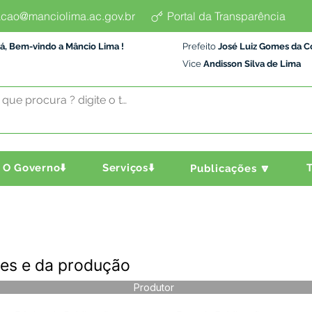
cao@manciolima.ac.gov.br
Portal da Transparência
á, Bem-vindo a Mâncio Lima !
Prefeito
José Luiz Gomes da C
Vice
Andisson Silva de Lima
O Governo⬇️
Serviços⬇️
T
Publicações 🔽
res e da produção
Produtor