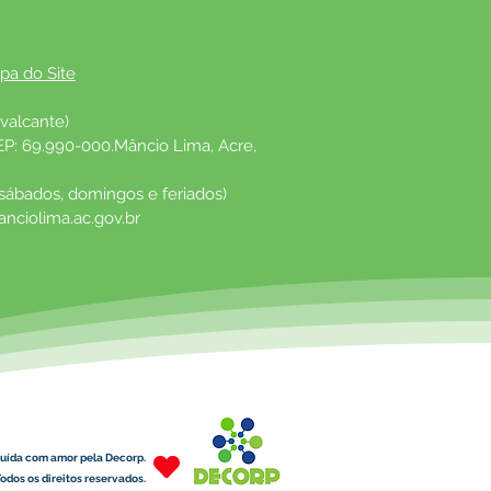
pa do Site
valcante)
EP: 69.990-000.Mâncio Lima, Acre, 
 sábados, domingos e feriados)
nciolima.ac.gov.br
uída com amor pela Decorp.
odos os direitos reservados.