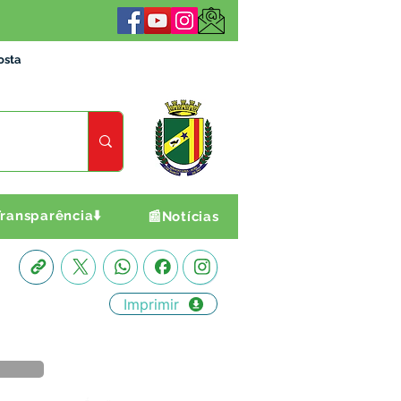
osta
ransparência⬇️
📰Notícias
Imprimir