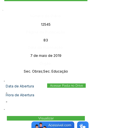
Número do Diário:
12545
Página da Publicação:
83
Data da Publicação:
7 de maio de 2019
Órgão:
Sec. Obras;Sec. Educação
Acessar Pasta no Drive
Data de Abertura
-
Hora de Abertura
-
Visualizar