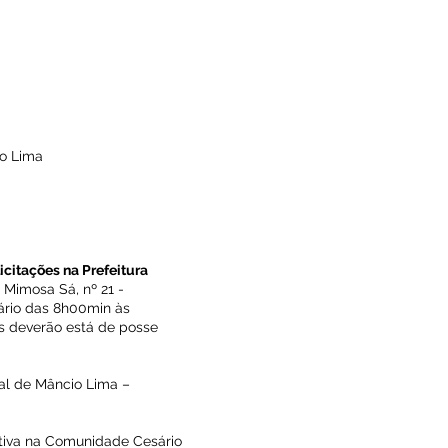
io Lima
licitações na Prefeitura
a Mimosa Sá, nº 21 -
rário das 8h00min às
s deverão está de posse
pal de Mâncio Lima –
tiva na Comunidade Cesário