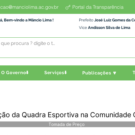
cao@manciolima.ac.gov.br
Portal da Transparência
á, Bem-vindo a Mâncio Lima !
Prefeito
José Luiz Gomes da C
Vice
Andisson Silva de Lima
O Governo⬇️
Serviços⬇️
T
Publicações 🔽
ção da Quadra Esportiva na Comunidade 
Tomada de Preço