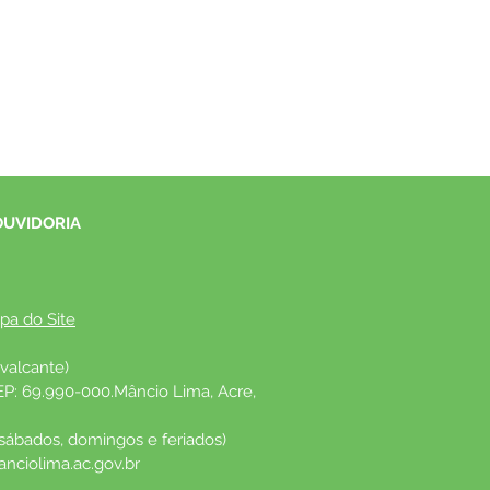
OUVIDORIA
pa do Site
valcante)
EP: 69.990-000.Mâncio Lima, Acre, 
 sábados, domingos e feriados)
nciolima.ac.gov.br