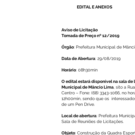
EDITAL E ANEXOS
Aviso de Licitação
Tomada de Preço nº 12/2019
Órgão
: Prefeitura Municipal de Mânc
Data de Abertura
: 29/08/2019
Horário
: 08h30min
O edital estará disponível na sala de 
Municipal de Mâncio Lima
, sito a Ru
Centro – Fone: (68) 3343-1066, no ho
12h00min, sendo que os interessado
de um Pen Drive.
Local de abertura
: Prefeitura Munici
Sala de Reuniões de Licitações.
Objeto
: Construção da Quadra Espor