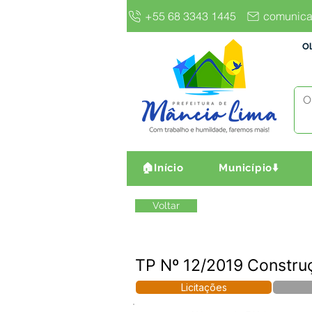
+55 68 3343 1445
comunica
Ol
🏠Início
Município⬇️
Voltar
TP Nº 12/2019 Constru
Licitações