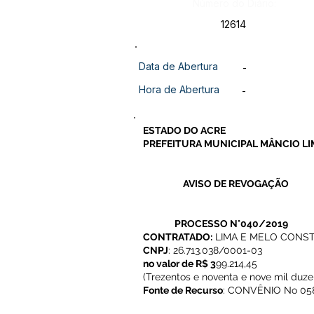
Número do Diário:
12614
Data de Abertura
-
Hora de Abertura
-
ESTADO DO ACRE
PREFEITURA MUNICIPAL MÂNCIO LI
AVISO DE REVOGAÇÃO
PROCESSO N°040/2019
CONTRATADO:
LIMA E MELO CONS
CNPJ
: 26.713.038/0001-03
no valor de R$ 3
99.214,45
(Trezentos e noventa e nove mil duze
Fonte de Recurso
: CONVÊNIO No 05