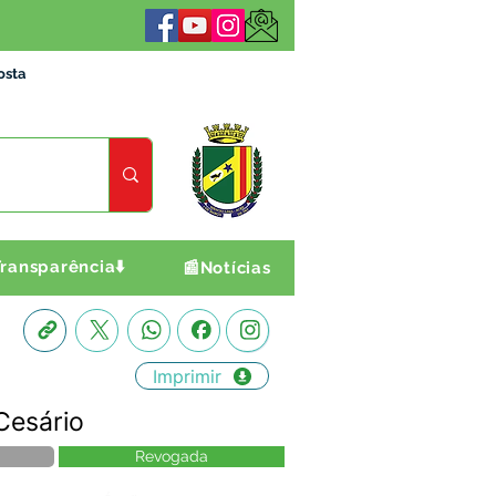
osta
ransparência⬇️
📰Notícias
Imprimir
Cesário
Revogada