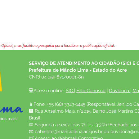
 Oficial, mas facilita a pesquisa para localizar a publicação oficial.
SERVIÇO DE ATENDIMENTO AO CIDADÃO (SIC) E 
Prefeitura de Mâncio Lima - Estado do Acre
CNPJ 04.059.671/0001-89
💻Acesso online: 
SIC 
| 
Fale Conosco
 | 
Ouvidoria
| 
Ma
📱Fone: +55 (68) 3343-1445 (Responsável Jenildo Ca
🏢 Rua Anselmo Maia, n°2015, Bairro José Martins C
Brasil
📅 Segunda a sexta, das 7h às 13:30h (Fechado aos
📧 
gabinete@manciolima.ac.gov.br
 ou 
ouvidoria@ma
📨 Acesso ao 
Webmail Corporativo