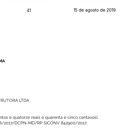
Página da Publicação:
Data da Publicação:
15 de agosto de 2019
41
MA
TRUTORA LTDA
ntos e quatorze reais e quarenta e cinco centavos).
8/2017/DCPN-MD/RP SICONV 842900/2017.