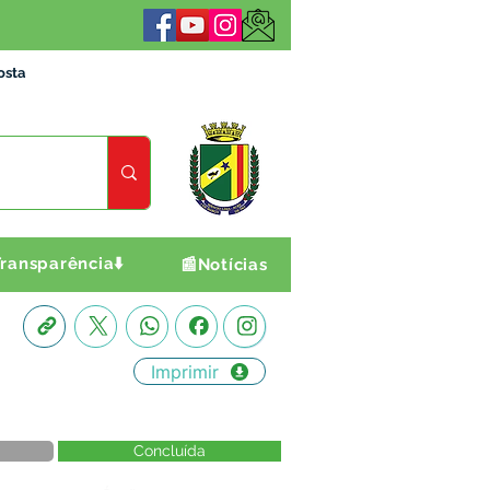
osta
ransparência⬇️
📰Notícias
Imprimir
Concluída