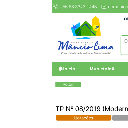
+55 68 3343 1445
comunica
Ol
🏠Início
Município⬇️
Voltar
TP Nº 08/2019 (Modern
Licitações