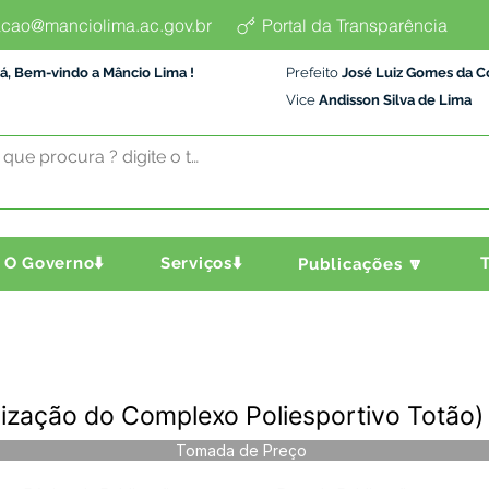
cao@manciolima.ac.gov.br
Portal da Transparência
á, Bem-vindo a Mâncio Lima !
Prefeito
José Luiz Gomes da C
Vice
Andisson Silva de Lima
O Governo⬇️
Serviços⬇️
T
Publicações 🔽
ização do Complexo Poliesportivo Totão)
Tomada de Preço