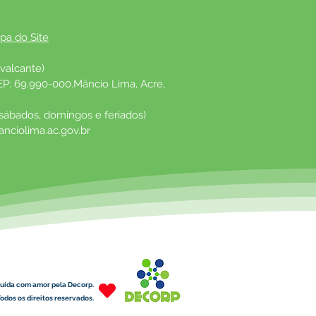
pa do Site
valcante)
EP: 69.990-000.Mâncio Lima, Acre, 
 sábados, domingos e feriados)
nciolima.ac.gov.br
uída com amor pela Decorp.
odos os direitos reservados.