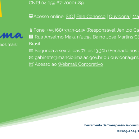
CNPJ 04.059.671/0001-89
💻Acesso online: 
SIC 
| 
Fale Conosco
 | 
Ouvidoria
| 
Ma
📱Fone: +55 (68) 3343-1445 (Responsável Jenildo Ca
🏢 Rua Anselmo Maia, n°2015, Bairro José Martins C
Brasil
📅 Segunda a sexta, das 7h às 13:30h (Fechado aos
📧 
gabinete@manciolima.ac.gov.br
 ou 
ouvidoria@ma
📨 Acesso ao 
Webmail Corporativo
Ferramenta de Transparência constr
© 2009-2024. T