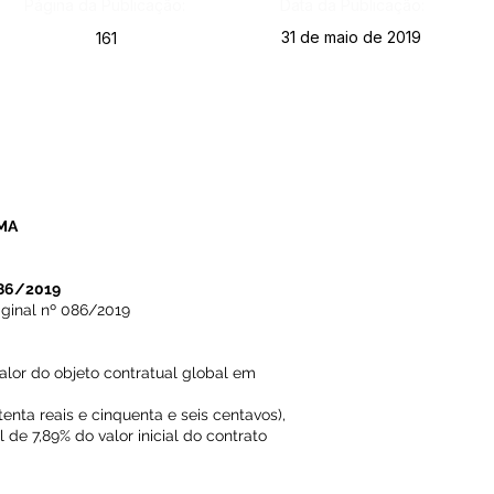
Página da Publicação:
Data da Publicação:
31 de maio de 2019
161
MA
86/2019
iginal nº 086/2019
alor do objeto contratual global em
itenta reais e cinquenta e seis centavos),
e 7,89% do valor inicial do contrato