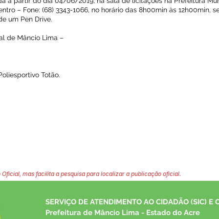
ada a partir do dia 04/06/2019, na sala de licitações na Prefeitura M
Centro – Fone: (68) 3343-1066, no horário das 8h00min às 12h00min, 
de um Pen Drive.
al de Mâncio Lima –
liesportivo Totão.
 Oficial, mas facilita a pesquisa para localizar a publicação oficial.
SERVIÇO DE ATENDIMENTO AO CIDADÃO (SIC) E 
Prefeitura de Mâncio Lima - Estado do Acre