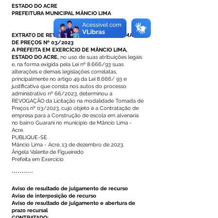
ESTADO DO ACRE
PREFEITURA MUNICIPAL MÂNCIO LIMA
EXTRATO DE REVOGAÇÃO DE LICITAÇÃO TOMADA
DE PREÇOS Nº 03/2023
A PREFEITA EM EXERCÍCIO DE MÂNCIO LIMA,
ESTADO DO ACRE,
no uso de suas atribuições legais
e, na forma exigida pela Lei nº 8.666/93 suas
alterações e demais legislações correlatas,
principalmente no artigo 49 da Lei 8.666/ 93 e
justificativa que consta nos autos do processo
administrativo nº 66/2023, determinou a
REVOGAÇÃO da Licitação na modalidade Tomada de
Preços nº 03/2023, cujo objeto é a Contratação de
empresa para a Construção de escola em alvenaria
no bairro Guarani no município de Mâncio Lima -
Acre.
PUBLIQUE-SE.
Mâncio Lima - Acre, 13 de dezembro de 2023.
Ângela Valente de Figueiredo
Prefeita em Exercício
***********
Aviso de resultado de julgamento de recurso
Aviso de interposição de recurso
Aviso de resultado de julgamento e abertura de
prazo recursal
CONTRATADO: