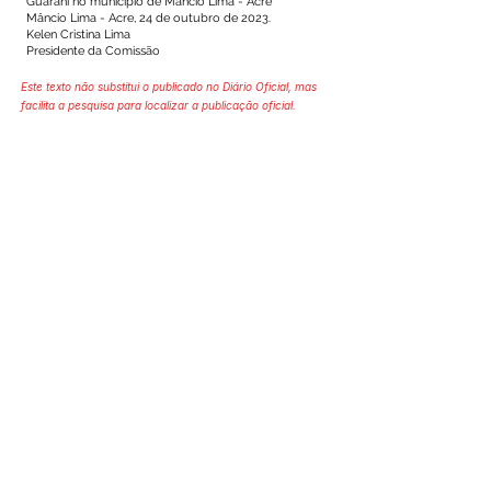
Guarani no município de Mâncio Lima - Acre
Mâncio Lima - Acre, 24 de outubro de 2023.
Kelen Cristina Lima
Presidente da Comissão
Este texto não substitui o publicado no Diário Oficial, mas
facilita a pesquisa para localizar a publicação oficial.
SERVIÇO DE ATENDIMENTO AO 
CIDADÃO (SIC) E OUVIDORIA
Prefeitura de Mâncio Lima - Estado 
do Acre
CNPJ 04.059.671/0001-89