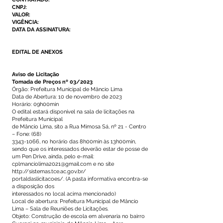
CNPJ:
VALOR:
VIGÊNCIA:
DATA DA ASSINATURA:
EDITAL DE ANEXOS
Aviso de Licitação
Tomada de Preços nº 03/2023
Órgão: Prefeitura Municipal de Mâncio Lima
Data de Abertura: 10 de novembro de 2023
Horário: 09h00min
O edital estará disponível na sala de licitações na
Prefeitura Municipal
de Mâncio Lima, sito a Rua Mimosa Sá, nº 21 - Centro
– Fone: (68)
3343-1066
, no horário das 8h00min às 13h00min,
sendo que os interessados deverão estar de posse de
um Pen Drive, ainda, pelo e-mail:
cplmanciolima2021@gmail.com
e no site
http://sistemas.tce.ac.gov.br/
portaldaslicitacoes/. (A pasta informativa encontra-se
a disposição dos
interessados no local acima mencionado)
Local de abertura: Prefeitura Municipal de Mâncio
Lima – Sala de Reuniões de Licitações.
Objeto: Construção de escola em alvenaria no bairro