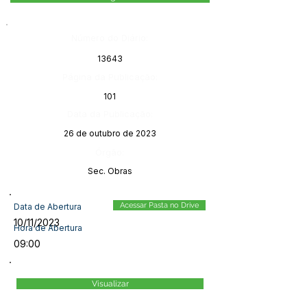
Número do Diário:
13643
Página da Publicação:
101
Data da Publicação:
26 de outubro de 2023
Órgão:
Sec. Obras
Acessar Pasta no Drive
Data de Abertura
10/11/2023
Hora de Abertura
09:00
Visualizar