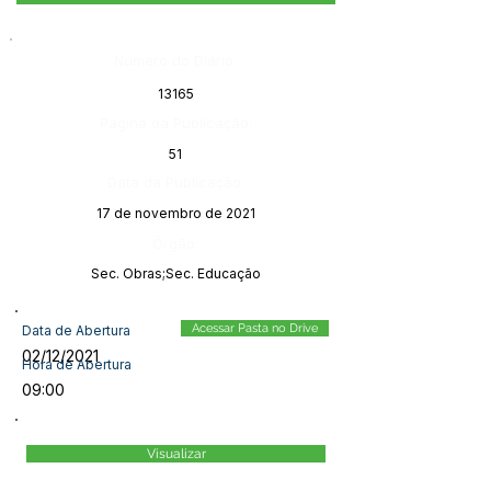
Número do Diário:
13165
Página da Publicação:
51
Data da Publicação:
17 de novembro de 2021
Órgão:
Sec. Obras;Sec. Educação
Acessar Pasta no Drive
Data de Abertura
02/12/2021
Hora de Abertura
09:00
Visualizar