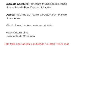
Local de abertura:
Prefeitura Municipal de Mâncio
Lima – Sala de Reuniões de Licitações.
Objeto:
Reforma do Teatro da Colônia em Mâncio
Lima - Acre
Mâncio Lima, 12 de novembro de 2021.
Kelen Cristina Lima
Presidente da Comissão
Este texto não substitui o publicado no Diário Oficial, mas
facilita a pesquisa para localizar a publicação oficial.
SERVIÇO DE ATENDIMENTO AO 