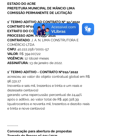
ESTADO DO ACRE
PREFEITURA MUNICIPAL DE MÂNCIO LIMA
COMISSÃO PERMANENTE DE LICITAÇÃO
1° TERMO ADITIVO AO CONTRATO Nº 12/2022
CONTRATO Nº012/2022
EXTRATO DO CONTRATO N°012/2022
PROCESSO ADM. N°0155/2021
CONTRATADO:
J. A. N. LIMA CONSTRUTORA E
COMÉRCIO LTDA
CNPJ:
40.222.258/0001-57
VALOR:
R$ 394.007,22
VIGÊNCIA:
12 (doze) meses
ASSINATURA:
13 de janeiro de 2022.
1° TERMO ADITIVO - CONTRATO Nº012/2022
acresceu ao valor do objeto contratual global em R$
96.331,17
(noventa e seis mil, trezentos e trinta e um reais e
dezessete centavos)
gerando uma repercussão percentual de 24,44%
após o aditivo, ao valor total de R$ 490.318,39
(quatrocentos e noventa mil, trezentos e dezoito reais
e trinta e nove centavos)
*********
Convocação para abertura de propostas
Tomada de Preços nº 011/2021