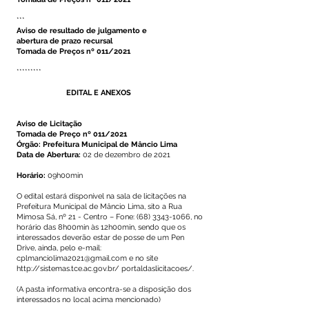
***
Aviso de resultado de julgamento e
abertura de prazo recursal
Tomada de Preços nº 011/2021
*********
EDITAL E ANEXOS
Aviso de Licitação
Tomada de Preço nº 011/2021
Órgão: Prefeitura Municipal de Mâncio Lima
Data de Abertura:
02 de dezembro de 2021
Horário:
09h00min
O edital estará disponível na sala de licitações na
Prefeitura Municipal de Mâncio Lima, sito a Rua
Mimosa Sá, nº 21 - Centro – Fone:
(68) 3343-1066
, no
horário das 8h00min às 12h00min, sendo que os
interessados deverão estar de posse de um Pen
Drive, ainda, pelo e-mail:
cplmanciolima2021@gmail.com
e no site
http://sistemas.tce.ac.gov.br/
portaldaslicitacoes/.
(A pasta informativa encontra-se a disposição dos
interessados no local acima mencionado)