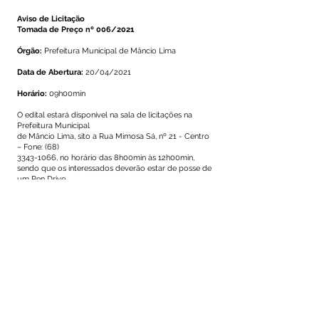
Aviso de Licitação
Tomada de Preço nº 006/2021
Órgão:
Prefeitura Municipal de Mâncio Lima
Data de Abertura:
20/04/2021
Horário:
09h00min
O edital estará disponível na sala de licitações na
Prefeitura Municipal
de Mâncio Lima, sito a Rua Mimosa Sá, nº 21 - Centro
– Fone: (68)
3343-1066
, no horário das 8h00min às 12h00min,
sendo que os interessados deverão estar de posse de
um Pen Drive.
Local de abertura:
Prefeitura Municipal de Mâncio
Lima – Sala de Reuniões de Licitações.
Objeto:
Construção do Centro de Multiuso no
município de Mâncio Lima.
Mâncio Lima, 30 de março de 2021.
Kelen Cristina Lima
Presidente da Comissão