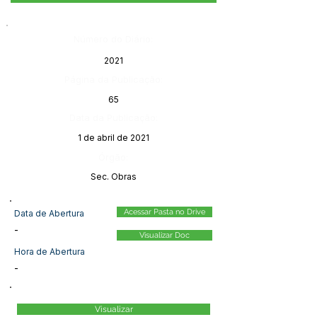
Número do Diário:
2021
Página da Publicação:
65
Data da Publicação:
1 de abril de 2021
Órgão:
Sec. Obras
Acessar Pasta no Drive
Data de Abertura
-
Visualizar Doc
Hora de Abertura
-
Visualizar