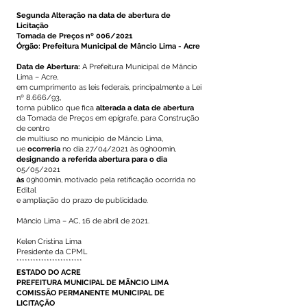
Segunda Alteração na data de abertura de
Licitação
Tomada de Preços nº 006/2021
Órgão: Prefeitura Municipal de Mâncio Lima - Acre
Data de Abertura:
A Prefeitura Municipal de Mâncio
Lima – Acre,
em cumprimento as leis federais, principalmente a Lei
nº 8.666/93,
torna público que fica
alterada a data de abertura
da Tomada de Preços em epígrafe, para Construção
de centro
de multiuso no município de Mâncio Lima,
ue
ocorreria
no dia 27/04/2021 às 09h00min,
designando a referida abertura para o dia
05/05/2021
às
09h00min, motivado pela retificação ocorrida no
Edital
e ampliação do prazo de publicidade.
Mâncio Lima – AC, 16 de abril de 2021.
Kelen Cristina Lima
Presidente da CPML
************************
ESTADO DO ACRE
PREFEITURA MUNICIPAL DE MÃNCIO LIMA
COMISSÃO PERMANENTE MUNICIPAL DE
LICITAÇÃO