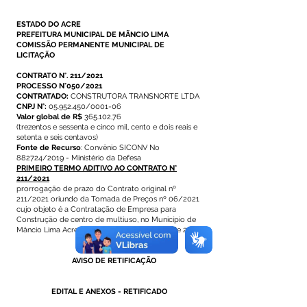
ESTADO DO ACRE
PREFEITURA MUNICIPAL DE MÃNCIO LIMA
COMISSÃO PERMANENTE MUNICIPAL DE
LICITAÇÃO
CONTRATO N°. 211/2021
PROCESSO N°050/2021
CONTRATADO:
CONSTRUTORA TRANSNORTE LTDA
CNPJ N°:
05.952.450/0001-06
Valor global de R$
365.102,76
(trezentos e sessenta e cinco mil, cento e dois reais e
setenta e seis centavos)
Fonte de Recurso
: Convênio SICONV No
882724/2019 - Ministério da Defesa
PRIMEIRO TERMO ADITIVO AO CONTRATO N°
211/2021
prorrogação de prazo do Contrato original nº
211/2021 oriundo da Tomada de Preços nº 06/2021
cujo objeto é a Contratação de Empresa para
Construção de centro de multiuso, no Município de
Mâncio Lima Acre, até o dia 31 de dezembro de 2022.
AVISO DE RETIFICAÇÃO
EDITAL E ANEXOS - RETIFICADO