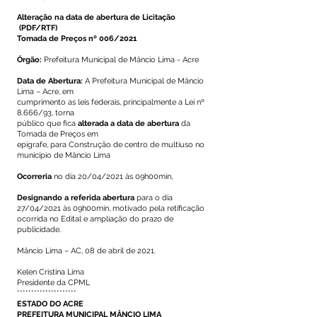
Alteração na data de abertura de Licitação
(PDF/RTF)
Tomada de Preços nº 006/2021
Órgão:
Prefeitura Municipal de Mâncio Lima - Acre
Data de Abertura:
A Prefeitura Municipal de Mâncio
Lima – Acre, em
cumprimento as leis federais, principalmente a Lei nº
8.666/93, torna
público que fica
alterada a data de abertura
da
Tomada de Preços em
epígrafe, para Construção de centro de multiuso no
município de Mâncio Lima
Ocorreria
no dia 20/04/2021 às 09h00min,
Designando a referida abertura
para o dia
27/04/2021 às 09h00min, motivado pela retificação
ocorrida no Edital e ampliação do prazo de
publicidade.
Mâncio Lima – AC, 08 de abril de 2021.
Kelen Cristina Lima
Presidente da CPML
*********************
ESTADO DO ACRE
PREFEITURA MUNICIPAL MÂNCIO LIMA