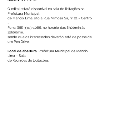
O edital estará disponível na sala de licitações na
Prefeitura Municipal
de Mâncio Lima, sito a Rua Mimosa Sá, nº 21 - Centro
–
Fone:
(68) 3343-1066
, no horário das 8h00min às
12h00min,
sendo que os interessados deverão está de posse de
um Pen Drive.
Local de abertura:
Prefeitura Municipal de Mâncio
Lima – Sala
de Reuniões de Licitações.
Objeto:
Construção da Unidade Básica de Saúde
localizada
na Comunidade República, Terra Indígena Nukini,
Zona Rural
do Município.
Mâncio Lima, 10 de junho de 2020.
Alzemir Conceição da Silva
Presidente da Comissão
Este texto não substitui o publicado no Diário Oficial, mas
facilita a pesquisa para localizar a publicação oficial.