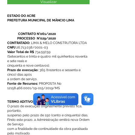
Visualizar
ESTADO DO ACRE
PREFEITURA MUNICIPAL DE MÂNCIO LIMA
CONTRATO N°061/2020
PROCESSO N°029/2020
CONTRATADO:
LIMA & MELO CONSTRUTORA LTDA
CNPJ
26.713.038
/0001-03
Valor Total de R$
734.597,59
(Setecentos e trinta e quatro mil quinhentos noventa
e sete reais e
cinquenta e nove centavos).
Prazo de execução:
365 (trezentos e sessenta e
cinco) dias após
a ordem de serviço.
Fonte de Recursos:
PROPOSTA No
12158.466.0001
/19-015/2019/MS
TERMO ADITIVO – CONTRATO N°61/2020
O prazo de execução originalmente previsto fica,
portanto,
suspenso pelo prazo de 150 (cento e cinquenta) dias.
Findo este prazo, a Administração emitirá nova Ordem
de Serviço
com a finalidade de continuidade da obra paralisada
pelo motivado