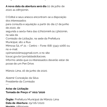
A nova data da abertura será dia
02 de julho de
2020 as 08h30min.
O Edital e seus anexos encontram-se a disposição
dos interessados
para consulta e aquisição a partir do dia 17 de junho
de 2020, de
segunda a sexta-feira das 07h00minh às 13h00min,
na sala da
Comissão de Licitação, na sede da Prefeitura
Municipal, sito a Rua
Mimosa Sá, nº 21 - Centro – Fone: (68) 3343-1066 ou
no e-mail:
cplmanciolima@gmail.com, e no site:
tce.ac.gov.br/portaldaslicitacoes.
Informo ainda que os interessados deverão estar de
posse de um Pen Drive.
Mâncio Lima, 16 de junho de 2020.
Alzemir Conceição da Silva
Presidente da Comissão
***
Aviso de Licitação
Tomada de Preço nº 002/2020
Órgão:
Prefeitura Municipal de Mâncio Lima
Data de Abertura:
29/06/2020
Horário
: 08h30min