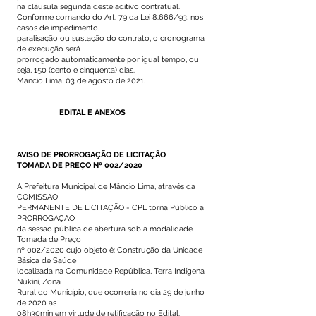
na cláusula segunda deste aditivo contratual.
Conforme comando do Art. 79 da Lei 8.666/93, nos
casos de impedimento,
paralisação ou sustação do contrato, o cronograma
de execução será
prorrogado automaticamente por igual tempo, ou
seja, 150 (cento e cinquenta) dias.
Mâncio Lima, 03 de agosto de 2021.
EDITAL E ANEXOS
AVISO DE PRORROGAÇÃO DE LICITAÇÃO
TOMADA DE PREÇO Nº 002/2020
A Prefeitura Municipal de Mâncio Lima, através da
COMISSÃO
PERMANENTE DE LICITAÇÃO - CPL torna Público a
PRORROGAÇÃO
da sessão pública de abertura sob a modalidade
Tomada de Preço
nº 002/2020 cujo objeto é: Construção da Unidade
Básica de Saúde
localizada na Comunidade República, Terra Indígena
Nukini, Zona
Rural do Município, que ocorreria no dia 29 de junho
de 2020 as
08h30min em virtude de retificação no Edital.