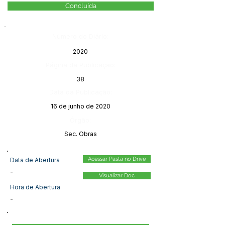
Concluída
Número do Diário:
2020
Página da Publicação:
38
Data da Publicação:
16 de junho de 2020
Órgão:
Sec. Obras
Acessar Pasta no Drive
Data de Abertura
-
Visualizar Doc
Hora de Abertura
-