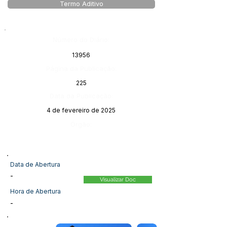
Termo Aditivo
Número do Diário:
13956
Página da Publicação:
225
Data da Publicação:
4 de fevereiro de 2025
Órgão:
Data de Abertura
-
Visualizar Doc
Hora de Abertura
-