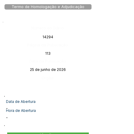
Termo de Homologação e Adjudicação
Número do Diário:
14294
Página da Publicação:
113
Data da Publicação:
25 de junho de 2026
Órgão:
Data de Abertura
-
Hora de Abertura
-