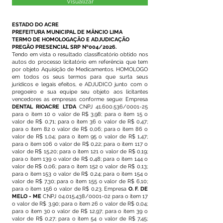
Visualizar
ESTADO DO ACRE
PREFEITURA MUNICIPAL DE MÂNCIO LIMA
TERMO DE HOMOLOGAÇÃO E ADJUDICAÇÃO
PREGÃO PRESENCIAL SRP Nº004/2026.
Tendo em vista o resultado classificatório obtido nos
autos do processo licitatório em referência que tem
por objeto Aquisição de Medicamentos. HOMOLOGO
em todos os seus termos para que surta seus
jurídicos e legais efeitos, e ADJUDICO junto com o
pregoeiro e sua equipe seu objeto aos licitantes
vencedores as empresas conforme segue: Empresa
DENTAL RIOACRE LTDA
CNPJ
41.600.536
/0001-25
para o item 10 o valor de R$ 3,98; para o item 15 o
valor de R$ 0,71; para o item 36 o valor de R$ 0,47;
para o item 82 o valor de R$ 0,06; para o item 86 o
valor de R$ 1,04; para o item 95 o valor de R$ 1,47;
para o item 106 o valor de R$ 0,22; para o item 117 o
valor de R$ 15,20; para o item 121 o valor de R$ 0,19;
para o item 139 o valor de R$ 0,48; para o item 144 o
valor de R$ 0,06; para o item 152 o valor de R$ 0,13;
para o item 153 o valor de R$ 0,24; para o item 154 o
valor de R$ 7,30; para o item 155 o valor de R$ 6,10;
para o item 156 o valor de R$ 0,23. Empresa
O. F. DE
MELO - ME
CNPJ
04.015.438
/0001-02 para o item 17
o valor de R$ 3,90; para o item 26 o valor de R$ 0,04;
para o item 30 o valor de R$ 12,97; para o item 39 o
valor de R$ 0,27; para o item 54 o valor de R$ 7,45;