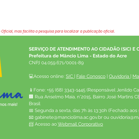
 Oficial, mas facilita a pesquisa para localizar a publicação oficial.
SERVIÇO DE ATENDIMENTO AO CIDADÃO (SIC) E 
Prefeitura de Mâncio Lima - Estado do Acre
CNPJ 04.059.671/0001-89
💻Acesso online: 
SIC 
| 
Fale Conosco
 | 
Ouvidoria
| 
Ma
📱Fone: +55 (68) 3343-1445 (Responsável Jenildo Ca
🏢 Rua Anselmo Maia, n°2015, Bairro José Martins C
Brasil
📅 Segunda a sexta, das 7h às 13:30h (Fechado aos
📧 
gabinete@manciolima.ac.gov.br
 ou 
ouvidoria@ma
📨 Acesso ao 
Webmail Corporativo