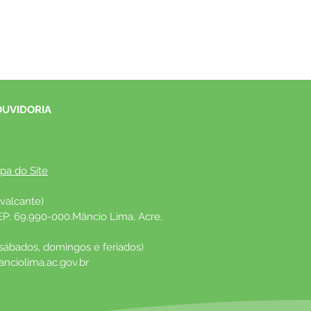
OUVIDORIA
pa do Site
valcante)
EP: 69.990-000.Mâncio Lima, Acre, 
 sábados, domingos e feriados)
nciolima.ac.gov.br