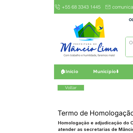
+55 68 3343 1445
comunica
Ol
🏠Início
Município⬇️
Voltar
Termo de Homologação
Homologação e adjudicação do C
atender as secretarias de Mânci