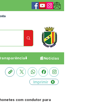
osta
ransparência⬇️
📰Notícias
Imprimir
nhonetes com condutor para