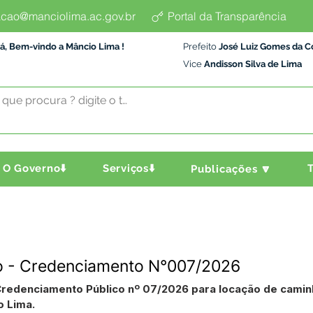
cao@manciolima.ac.gov.br
Portal da Transparência
á, Bem-vindo a Mâncio Lima !
Prefeito
José Luiz Gomes da C
Vice
Andisson Silva de Lima
O Governo⬇️
Serviços⬇️
T
Publicações 🔽
 - Credenciamento N°007/2026
redenciamento Público nº 07/2026 para locação de cami
o Lima.