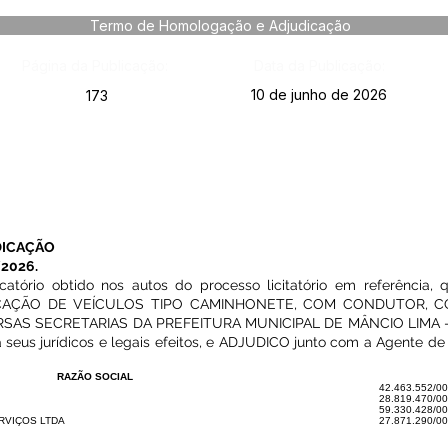
Termo de Homologação e Adjudicação
Página da Publicação:
Data da Publicação:
10 de junho de 2026
173
DICAÇÃO
2026.
icatório obtido nos autos do processo licitatório em referência,
CAÇÃO DE VEÍCULOS TIPO CAMINHONETE, COM CONDUTOR, CO
SAS SECRETARIAS DA PREFEITURA MUNICIPAL DE MÂNCIO LIMA 
 seus jurídicos e legais efeitos, e ADJUDICO junto com a Agente de
RAZÃO SOCIAL
42.463.552/0
28.819.470/0
59.330.428/0
RVIÇOS LTDA
27.871.290/0