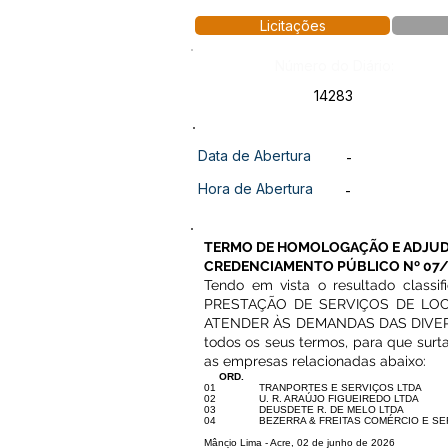
Licitações
Número do Diário:
14283
Data de Abertura
-
Hora de Abertura
-
TERMO DE HOMOLOGAÇÃO E ADJU
CREDENCIAMENTO PÚBLICO Nº 07/
Tendo em vista o resultado classif
PRESTAÇÃO DE SERVIÇOS DE LO
ATENDER ÀS DEMANDAS DAS DIVER
todos os seus termos, para que surta
as empresas relacionadas abaixo:
ORD.
01
TRANPORTES E SERVIÇOS LTDA
02
U. R. ARAÚJO FIGUEIREDO LTDA
03
DEUSDETE R. DE MELO LTDA
04
BEZERRA & FREITAS COMÉRCIO E SE
Mâncio Lima - Acre, 02 de junho de 2026