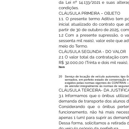
da Lei nº 14.133/2021 e suas alter
condições.
CLÁUSULA PRIMEIRA – OBJETO
1.1. O presente termo Aditivo tem po
inicial atualizado do contrato que a
partir de 30 de outubro de 2025, com f
1.2 Com a presente supressão, o val
sessenta mil reais), valor este que
meio do Termo.
CLÁUSULA SEGUNDA - DO VALOR
2.1 O valor total da contratação com
R$ 32.000,00 (Trinta e dois mil reais)
Item
20
Serviço de locação de veículo automotor, tipo 
sentados, em perfeito estado de conservação e 
exigidos pelas normas vigentes do CONTRAN — i
de atender integralmente às normas de seguranç
CLÁUSULA TERCEIRA- DA JUSTIFIC
3.1 Informamos que o ônibus utiliza
demanda de transporte dos alunos du
Considerando que o ônibus perte
funcionamento, não há mais necess
apenas 1 (um) para suprir as demand
Dessa forma, solicitamos a retirada 
do veículo próprio da prefeitura.