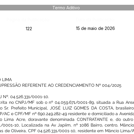
Termo Aditivo
Página da Publicação:
Data da Publicação:
15 de maio de 2026
122
 LIMA
SUPRESSÃO REFERENTE AO CREDENCIAMENTO Nº 004/2025
 Nº. 04.526.331/0001-10.
ita no CNPJ/MF sob o nº 04.059.671/0001-89, situada a Rua Ans
lo Sr. Prefeito Municipal, JOSÉ LUIZ GOMES DA COSTA, brasileiro
SP/AC e CPF/MF nº 690.249.282-49 residente e domiciliado a Avenida
io Lima Acre, doravante denominada CONTRATANTE e, do outro
/0001-10, Localizada na Av Japiim, nº 1086 Bairro, centro, Mânci
as de Oliveira, CPF 04.526.331/0001-10, residente em Mâncio Lima/