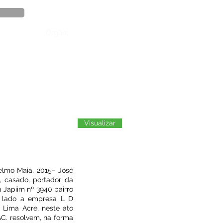
Órgão:
Visualizar
elmo Maia, 2015– José
, casado, portador da
 Japiim nº 3940 bairro
 lado a empresa L D
o Lima Acre, neste ato
AC. resolvem, na forma