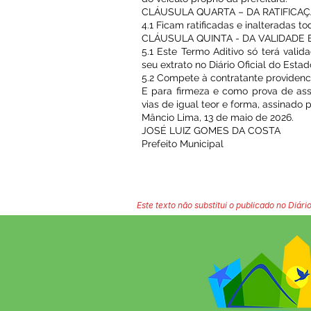
CLÁUSULA QUARTA – DA RATIFICA
4.1 Ficam ratificadas e inalteradas t
CLÁUSULA QUINTA - DA VALIDADE E
5.1 Este Termo Aditivo só terá valid
seu extrato no Diário Oficial do Estad
5.2 Compete à contratante providenci
E para firmeza e como prova de ass
vias de igual teor e forma, assinado
Mâncio Lima, 13 de maio de 2026.
JOSÉ LUIZ GOMES DA COSTA
Prefeito Municipal
Este texto não substitui o publicado no Diário