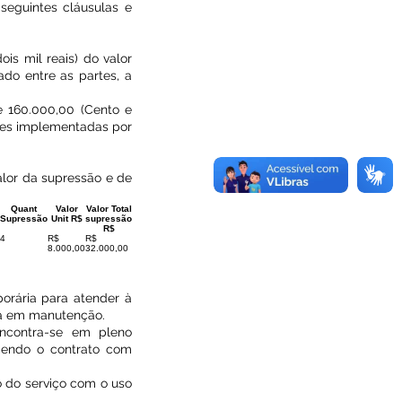
 seguintes cláusulas e
is mil reais) do valor
ado entre as partes, a
de 160.000,00 (Cento e
ções implementadas por
alor da supressão e de
Quant
Valor
Valor Total
Supressão
Unit R$
supressão
R$
4
R$
R$
8.000,00
32.000,00
porária para atender à
ava em manutenção.
encontra-se em pleno
cendo o contrato com
o do serviço com o uso