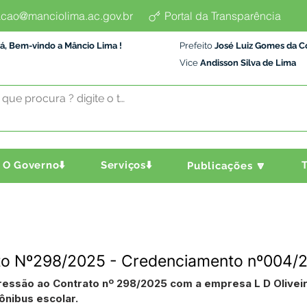
cao@manciolima.ac.gov.br
Portal da Transparência
á, Bem-vindo a Mâncio Lima !
Prefeito
José Luiz Gomes da C
Vice
Andisson Silva de Lima
O Governo⬇️
Serviços⬇️
T
Publicações 🔽
ato Nº298/2025 - Credenciamento nº004/
ressão ao Contrato nº 298/2025 com a empresa L D Oliveir
ônibus escolar.