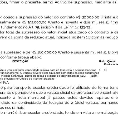
ações, firmar o presente Termo Aditivo de supressão, mediante as
r objeto a supressão do valor do contrato R$ 32.000,00 (Trinta e do
tualmente e R$ 192.000,00 (Cento e noventa e dois mil reais), firm
undamento no Art. 75, inciso VIII da Lei n.º 14.133/21.
or total de supressão do valor inicial atualizado do contrato é 
 advém da soma da redução atual, indicada no item 1.1, com as redu
 a supressão é de R$ 160.000,00 (Cento e sessenta mil reais). E o v
, conforme tabela abaixo;
DESCRIÇÃO
Und
Quant
Contratada
ônibus, com condutor, capacidade mínima para 46 (quarenta e seis) passageiros
1
12
funcionamento. O veículo deverá estar equipado com todos os itens obrigatórios
ncluindo triângulo, chave de rodas e extintor de incêndio classe ABC — , além
a previstas no Código de Trânsito Brasileiro.
ATIVA
do para transporte escolar credenciado foi utilizado de forma tem
rante o período em que o veículo oficial da prefeitura se encontr
ncente à frota municipal já passou pelos devidos reparos e 
idade da continuidade da locação de 2 (dois) veículo, permane
as nos ramais.
de 1 (um) ônibus escolar credenciado, tendo em vista a normalizaçã