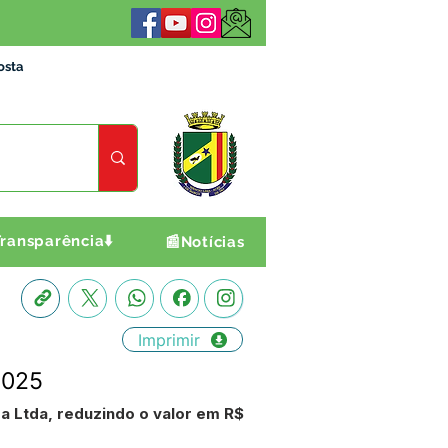
osta
ransparência⬇️
📰Notícias
Imprimir
2025
a Ltda, reduzindo o valor em R$