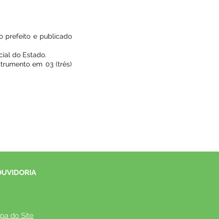
o prefeito e publicado
cial do Estado.
strumento em 03 (três)
OUVIDORIA
pa do Site