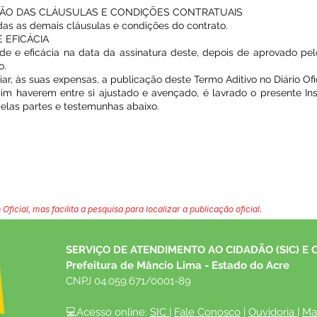
ÇÃO DAS CLÁUSULAS E CONDIÇÕES CONTRATUAIS
odas as demais cláusulas e condições do contrato.
 EFICÁCIA
ade e eficácia na data da assinatura deste, depois de aprovado pel
o.
ar, às suas expensas, a publicação deste Termo Aditivo no Diário Ofi
im haverem entre si ajustado e avençado, é lavrado o presente In
 pelas partes e testemunhas abaixo.
 Oficial, mas facilita a pesquisa para localizar a publicação oficial.
SERVIÇO DE ATENDIMENTO AO CIDADÃO (SIC) E 
Prefeitura de Mâncio Lima - Estado do Acre
CNPJ 04.059.671/0001-89
💻Acesso online: 
SIC 
| 
Fale Conosco
 | 
Ouvidoria
| 
Ma