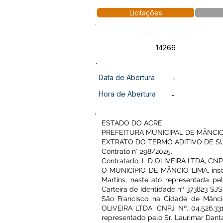
Licitações
Número do Diário:
14266
Data de Abertura
-
Hora de Abertura
-
ESTADO DO ACRE
PREFEITURA MUNICIPAL DE MÂNCIO
EXTRATO DO TERMO ADITIVO DE 
Contrato n° 298/2025.
Contratado: L D OLIVEIRA LTDA, CNPJ
O MUNICÍPIO DE MÂNCIO LIMA, inscr
Martins, neste ato representada pe
Carteira de Identidade nº 373823 SJ
São Francisco na Cidade de Mânc
OLIVEIRA LTDA, CNPJ Nº. 04.526.331
representado pelo Sr. Laurimar Dant