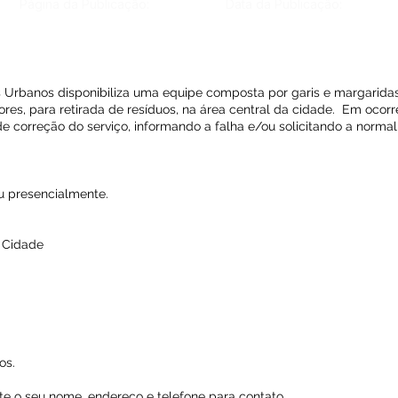
Página da Publicação:
Data da Publicação:
os Urbanos disponibiliza uma equipe composta por garis e margarida
res, para retirada de resíduos, na área central da cidade. Em ocorr
o de correção do serviço, informando a falha e/ou solicitando a norm
ou presencialmente.
a Cidade
os.
e o seu nome, endereço e telefone para contato.