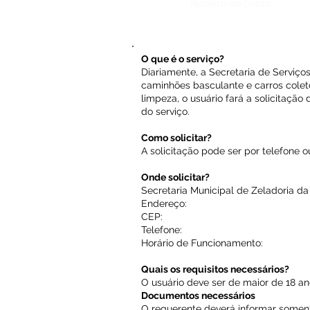
Número do Diário:
O que é o serviço?
Diariamente, a Secretaria de Serviç
caminhões basculante e carros coleto
limpeza, o usuário fará a solicitaçã
do serviço.
Como solicitar?
A solicitação pode ser por telefone 
Onde solicitar?
Secretaria Municipal de Zeladoria d
Endereço:
CEP:
Telefone:
Horário de Funcionamento:
Quais os requisitos necessários?
O usuário deve ser de maior de 18 an
Documentos necessários
O requerente deverá informar soment