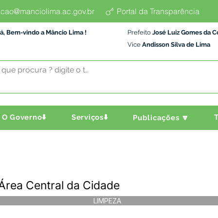
cao@manciolima.ac.gov.br
Portal da Transparência
á, Bem-vindo a Mâncio Lima !
Prefeito
José Luiz Gomes da C
Vice
Andisson Silva de Lima
O Governo⬇️
Serviços⬇️
T
Publicações 🔽
 Área Central da Cidade
LIMPEZA