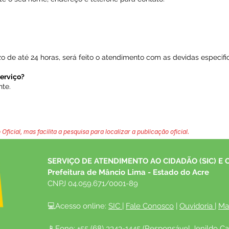
zo de até 24 horas, será feito o atendimento com as devidas especif
erviço?
nte.
 Oficial, mas facilita a pesquisa para localizar a publicação oficial.
SERVIÇO DE ATENDIMENTO AO CIDADÃO (SIC) E 
Prefeitura de Mâncio Lima - Estado do Acre
CNPJ 04.059.671/0001-89
💻Acesso online: 
SIC 
| 
Fale Conosco
 | 
Ouvidoria
| 
Ma
📱Fone: +55 (68) 3343-1445 (Responsável Jenildo Ca