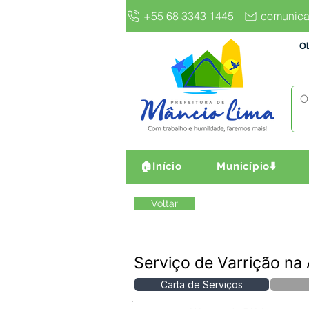
+55 68 3343 1445
comunica
Ol
🏠Início
Município⬇️
Voltar
Serviço de Varrição na
Carta de Serviços