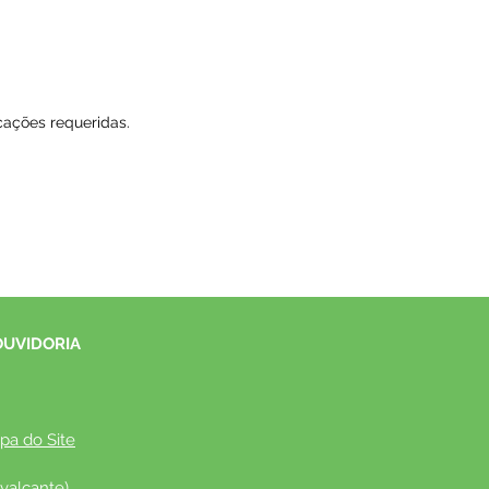
icações requeridas.
OUVIDORIA
pa do Site
valcante)