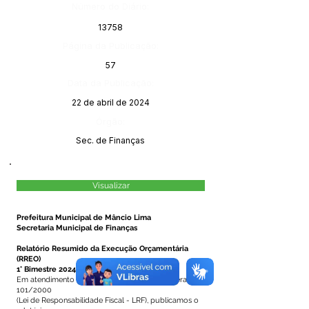
Número do Diário:
13758
Página da Publicação:
57
Data da Publicação:
22 de abril de 2024
Órgão:
Sec. de Finanças
Visualizar
Prefeitura Municipal de Mâncio Lima
Secretaria Municipal de Finanças
Relatório Resumido da Execução Orçamentária
(RREO)
1° Bimestre 2024
Em atendimento a Seção IV, art. 52 da Lei Federal nº
101/2000
(Lei de Responsabilidade Fiscal - LRF), publicamos o