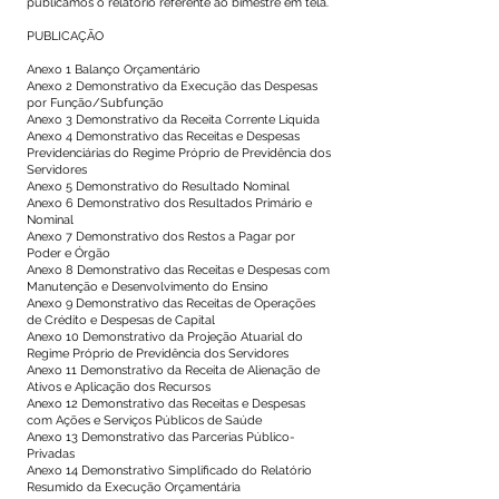
publicamos o relatório referente ao bimestre em tela.
PUBLICAÇÃO
Anexo 1 Balanço Orçamentário
Anexo 2 Demonstrativo da Execução das Despesas
por Função/Subfunção
Anexo 3 Demonstrativo da Receita Corrente Líquida
Anexo 4 Demonstrativo das Receitas e Despesas
Previdenciárias do Regime Próprio de Previdência dos
Servidores
Anexo 5 Demonstrativo do Resultado Nominal
Anexo 6 Demonstrativo dos Resultados Primário e
Nominal
Anexo 7 Demonstrativo dos Restos a Pagar por
Poder e Órgão
Anexo 8 Demonstrativo das Receitas e Despesas com
Manutenção e Desenvolvimento do Ensino
Anexo 9 Demonstrativo das Receitas de Operações
de Crédito e Despesas de Capital
Anexo 10 Demonstrativo da Projeção Atuarial do
Regime Próprio de Previdência dos Servidores
Anexo 11 Demonstrativo da Receita de Alienação de
Ativos e Aplicação dos Recursos
Anexo 12 Demonstrativo das Receitas e Despesas
com Ações e Serviços Públicos de Saúde
Anexo 13 Demonstrativo das Parcerias Público-
Privadas
Anexo 14 Demonstrativo Simplificado do Relatório
Resumido da Execução Orçamentária