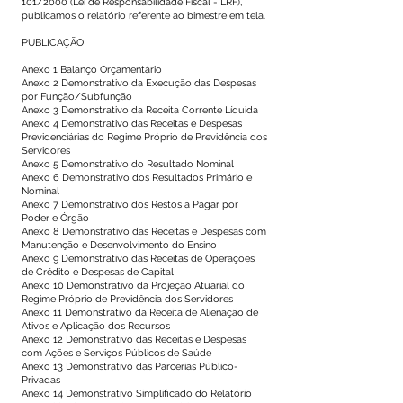
101/2000 (Lei de Responsabilidade Fiscal - LRF),
publicamos o relatório referente ao bimestre em tela.
PUBLICAÇÃO
Anexo 1 Balanço Orçamentário
Anexo 2 Demonstrativo da Execução das Despesas
por Função/Subfunção
Anexo 3 Demonstrativo da Receita Corrente Líquida
Anexo 4 Demonstrativo das Receitas e Despesas
Previdenciárias do Regime Próprio de Previdência dos
Servidores
Anexo 5 Demonstrativo do Resultado Nominal
Anexo 6 Demonstrativo dos Resultados Primário e
Nominal
Anexo 7 Demonstrativo dos Restos a Pagar por
Poder e Órgão
Anexo 8 Demonstrativo das Receitas e Despesas com
Manutenção e Desenvolvimento do Ensino
Anexo 9 Demonstrativo das Receitas de Operações
de Crédito e Despesas de Capital
Anexo 10 Demonstrativo da Projeção Atuarial do
Regime Próprio de Previdência dos Servidores
Anexo 11 Demonstrativo da Receita de Alienação de
Ativos e Aplicação dos Recursos
Anexo 12 Demonstrativo das Receitas e Despesas
com Ações e Serviços Públicos de Saúde
Anexo 13 Demonstrativo das Parcerias Público-
Privadas
Anexo 14 Demonstrativo Simplificado do Relatório